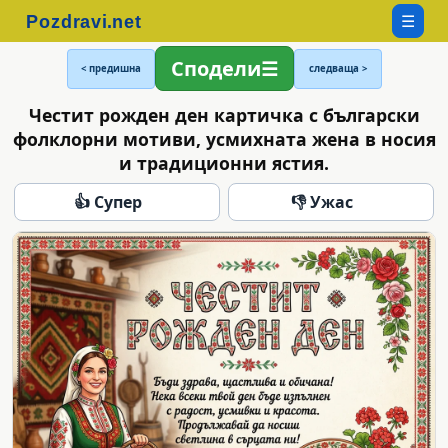
☰
Сподели
< предишна
следваща >
Честит рожден ден картичка с български
фолклорни мотиви, усмихната жена в носия
и традиционни ястия.
👍 Супер
👎 Ужас