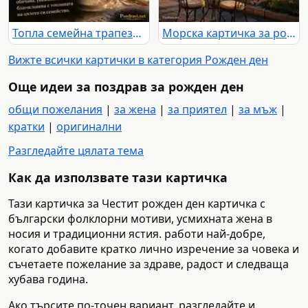
Топла семейна трапеза с торта и нежен поздрав за рожден ден
Морска картичка за рожден ден с любов, спокойствие и споделени години
Вижте всички картички в категория Рожден ден
Още идеи за поздрав за рожден ден
общи пожелания
|
за жена
|
за приятел
|
за мъж
|
кратки
|
оригинални
Разгледайте цялата тема
Как да използвате тази картичка
Тази картичка за Честит рожден ден картичка с
български фолклорни мотиви, усмихната жена в
носия и традиционни ястия. работи най-добре,
когато добавите кратко лично изречение за човека и
съчетаете пожелание за здраве, радост и следваща
хубава година.
Ако търсите по-точен вариант, разгледайте и