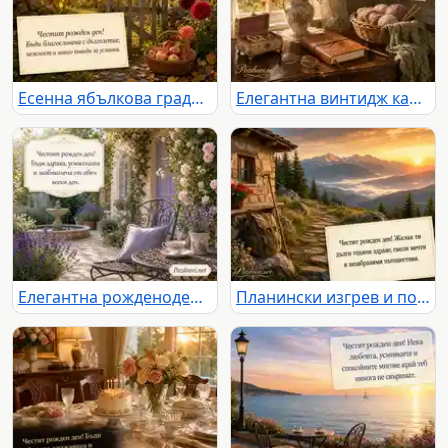
Есенна ябълкова градина с пожелание за дълголетие и много усмивки
Елегантна винтидж картичка за рожден ден с цветя, уют и топло пожелание
Елегантна рожденоденска картичка с лавандула, рози и фонтан
Планински изгрев и пожелание за здраве, смели мечти и незабравими пътешествия