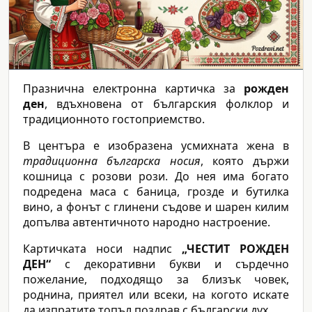
Празнична електронна картичка за
рожден
ден
, вдъхновена от българския фолклор и
традиционното гостоприемство.
В центъра е изобразена усмихната жена в
традиционна българска носия
, която държи
кошница с розови рози. До нея има богато
подредена маса с баница, грозде и бутилка
вино, а фонът с глинени съдове и шарен килим
допълва автентичното народно настроение.
Картичката носи надпис
„ЧЕСТИТ РОЖДЕН
ДЕН“
с декоративни букви и сърдечно
пожелание, подходящо за близък човек,
роднина, приятел или всеки, на когото искате
да изпратите топъл поздрав с български дух.