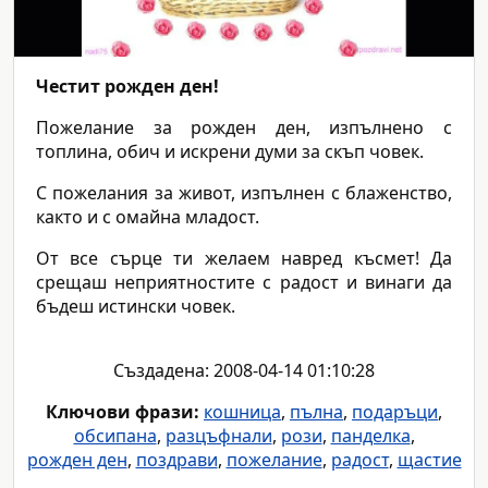
Честит рожден ден!
Пожелание за рожден ден, изпълнено с
топлина, обич и искрени думи за скъп човек.
С пожелания за живот, изпълнен с блаженство,
както и с омайна младост.
От все сърце ти желаем навред късмет! Да
срещаш неприятностите с радост и винаги да
бъдеш истински човек.
Създадена: 2008-04-14 01:10:28
Ключови фрази:
кошница
,
пълна
,
подаръци
,
обсипана
,
разцъфнали
,
рози
,
панделка
,
рожден ден
,
поздрави
,
пожелание
,
радост
,
щастие