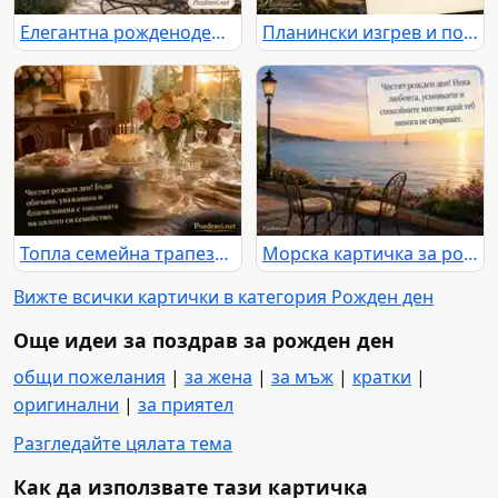
Елегантна рожденоденска картичка с лавандула, рози и фонтан
Планински изгрев и пожелание за здраве, смели мечти и незабравими пътешествия
Топла семейна трапеза с торта и нежен поздрав за рожден ден
Морска картичка за рожден ден с любов, спокойствие и споделени години
Вижте всички картички в категория Рожден ден
Още идеи за поздрав за рожден ден
общи пожелания
|
за жена
|
за мъж
|
кратки
|
оригинални
|
за приятел
Разгледайте цялата тема
Как да използвате тази картичка