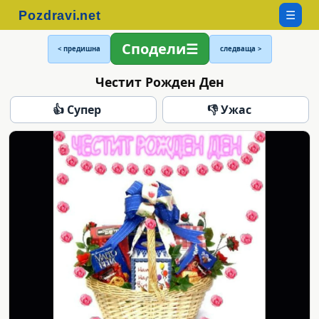
☰
Сподели
< предишна
следваща >
Честит Рожден Ден
👍 Супер
👎 Ужас