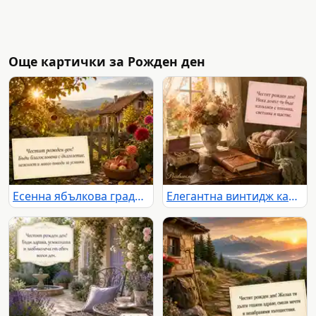
Още картички за Рожден ден
Есенна ябълкова градина с пожелание за дълголетие и много усмивки
Елегантна винтидж картичка за рожден ден с цветя, уют и топло пожелание