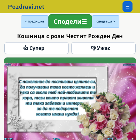
☰
Сподели
< предишна
следваща >
Кошница с рози Честит Рожден Ден
👍 Супер
👎 Ужас