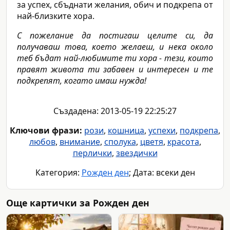
за успех, сбъднати желания, обич и подкрепа от
най-близките хора.
С пожелание да постигаш целите си, да
получаваш това, което желаеш, и нека около
теб бъдат най-любимите ти хора - тези, които
правят живота ти забавен и интересен и те
подкрепят, когато имаш нужда!
Създадена: 2013-05-19 22:25:27
Ключови фрази:
рози
,
кошница
,
успехи
,
подкрепа
,
любов
,
внимание
,
сполука
,
цветя
,
красота
,
перлички
,
звездички
Категория:
Рожден ден
; Дата: всеки ден
Още картички за Рожден ден