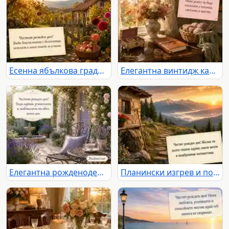
Есенна ябълкова градина с пожелание за дълголетие и много усмивки
Елегантна винтидж картичка за рожден ден с цветя, уют и топло пожелание
Елегантна рожденоденска картичка с лавандула, рози и фонтан
Планински изгрев и пожелание за здраве, смели мечти и незабравими пътешествия