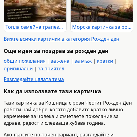
Топла семейна трапеза с торта и нежен поздрав за рожден ден
Морска картичка за рожден ден с любов, спокойствие и споделени години
Вижте всички картички в категория Рожден ден
Още идеи за поздрав за рожден ден
общи пожелания
|
за жена
|
за мъж
|
кратки
|
оригинални
|
за приятел
Разгледайте цялата тема
Как да използвате тази картичка
Тази картичка за Кошница с рози Честит Рожден Ден
работи най-добре, когато добавите кратко лично
изречение за човека и съчетаете пожелание за
здраве, радост и следваща хубава година.
Ако търсите по-точен вариант, разгледайте и