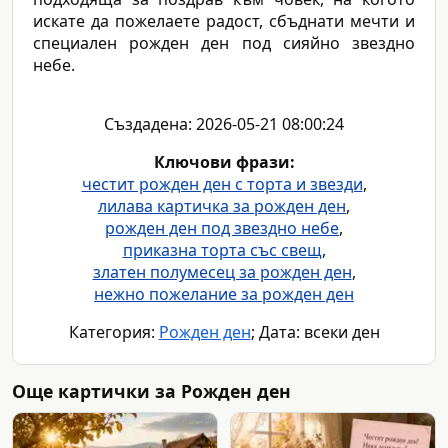
искате да пожелаете радост, сбъднати мечти и
специален рожден ден под сияйно звездно
небе.
Създадена: 2026-05-21 08:00:24
Ключови фрази:
честит рожден ден с торта и звезди
,
лилава картичка за рожден ден
,
рожден ден под звездно небе
,
приказна торта със свещ
,
златен полумесец за рожден ден
,
нежно пожелание за рожден ден
Категория:
Рожден ден
; Дата: всеки ден
Още картички за Рожден ден