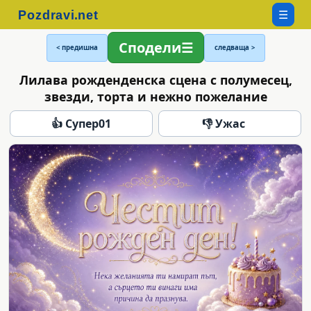
☰
Сподели
< предишна
следваща >
Лилава рожденденска сцена с полумесец,
звезди, торта и нежно пожелание
👍 Супер
01
👎 Ужас