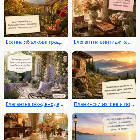
Есенна ябълкова градина с пожелание за дълголетие и много усмивки
Елегантна винтидж картичка за рожден ден с цветя, уют и топло пожелание
Елегантна рожденоденска картичка с лавандула, рози и фонтан
Планински изгрев и пожелание за здраве, смели мечти и незабравими пътешествия