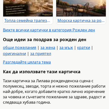
Топла семейна трапеза с торта и нежен поздрав за рожден ден
Морска картичка за рожден ден с любов, спокойствие и споделени години
Вижте всички картички в категория Рожден ден
Още идеи за поздрав за рожден ден
общи пожелания
|
за жена
|
за мъж
|
кратки
|
оригинални
|
за приятел
Разгледайте цялата тема
Как да използвате тази картичка
Тази картичка за Лилава рожденденска сцена с
полумесец, звезди, торта и нежно пожелание работи
най-добре, когато добавите кратко лично изречение
за човека и съчетаете пожелание за здраве, радост и
следваща хубава година.