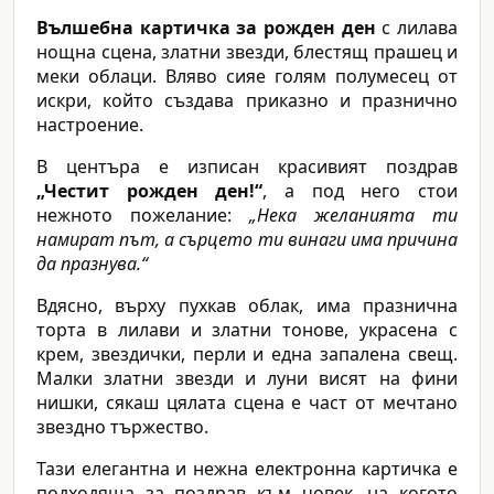
Вълшебна картичка за рожден ден
с лилава
нощна сцена, златни звезди, блестящ прашец и
меки облаци. Вляво сияе голям полумесец от
искри, който създава приказно и празнично
настроение.
В центъра е изписан красивият поздрав
„Честит рожден ден!“
, а под него стои
нежното пожелание:
„Нека желанията ти
намират път, а сърцето ти винаги има причина
да празнува.“
Вдясно, върху пухкав облак, има празнична
торта в лилави и златни тонове, украсена с
крем, звездички, перли и една запалена свещ.
Малки златни звезди и луни висят на фини
нишки, сякаш цялата сцена е част от мечтано
звездно тържество.
Тази елегантна и нежна електронна картичка е
подходяща за поздрав към човек, на когото