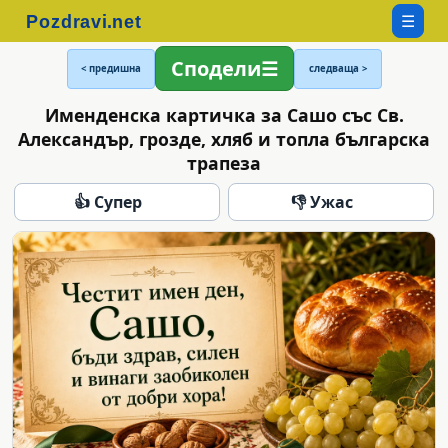
☰
Сподели
< предишна
следваща >
Именденска картичка за Сашо със Св.
Александър, грозде, хляб и топла българска
трапеза
👍 Супер
👎 Ужас