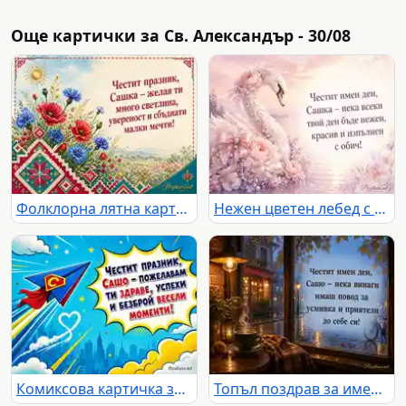
Още картички за Св. Александър - 30/08
Фолклорна лятна картичка за Сашка със Св. Александър
Нежен цветен лебед с послание за имен ден на Сашка
Комиксова картичка за имен ден на Сашо със супергеройско самолетче
Топъл поздрав за имен ден на Сашо край дъждовен прозорец