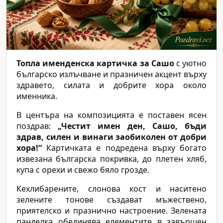
Топла именденска картичка за Сашо
с уютно
българско излъчване и празничен акцент върху
здравето, силата и добрите хора около
именника.
В центъра на композицията е поставен ясен
поздрав:
„Честит имен ден, Сашо, бъди
здрав, силен и винаги заобиколен от добри
хора!“
Картичката е подредена върху богато
извезана българска покривка, до плетен хляб,
купа с орехи и свежо бяло грозде.
Кехлибарените, слонова кост и наситено
зелените тонове създават мъжествено,
приятелско и празнично настроение. Зелената
панделка обединява елементите в завършен