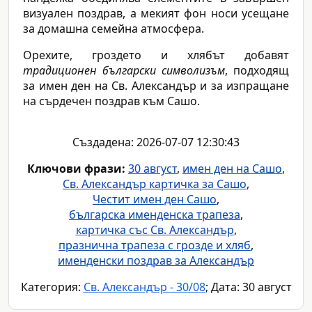
визуален поздрав, а мекият фон носи усещане
за домашна семейна атмосфера.
Орехите, гроздето и хлябът добавят
традиционен български символизъм
, подходящ
за имен ден на Св. Александър и за изпращане
на сърдечен поздрав към Сашо.
Създадена: 2026-07-07 12:30:43
Ключови фрази:
30 август
,
имен ден на Сашо
,
Св. Александър картичка за Сашо
,
Честит имен ден Сашо
,
българска именденска трапеза
,
картичка със Св. Александър
,
празнична трапеза с грозде и хляб
,
именденски поздрав за Александър
Категория:
Св. Александър - 30/08
; Дата: 30 август