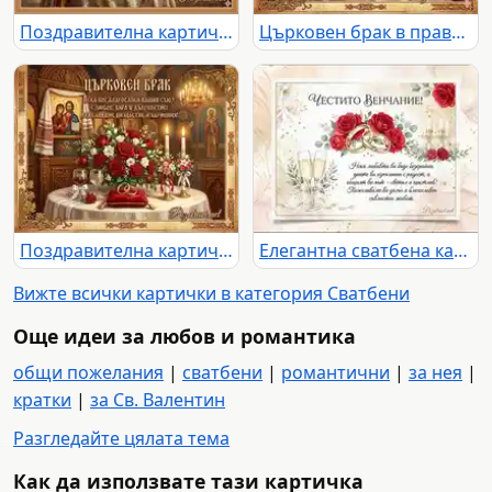
Поздравителна картичка за църковно венчание
Църковен брак в православен храм с рози, халки и благословия за любов и дълголетие
Поздравителна картичка за църковен брак с орнаменти и пожелание
Елегантна сватбена картичка с червени рози и пожелание
Вижте всички картички в категория Сватбени
Още идеи за любов и романтика
общи пожелания
|
сватбени
|
романтични
|
за нея
|
кратки
|
за Св. Валентин
Разгледайте цялата тема
Как да използвате тази картичка