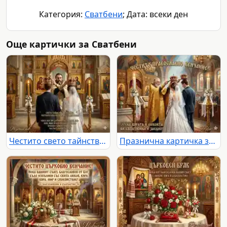
Категория:
Сватбени
; Дата: всеки ден
Още картички за Сватбени
Честито свето тайнство венчание!
Празнична картичка за православно венчание