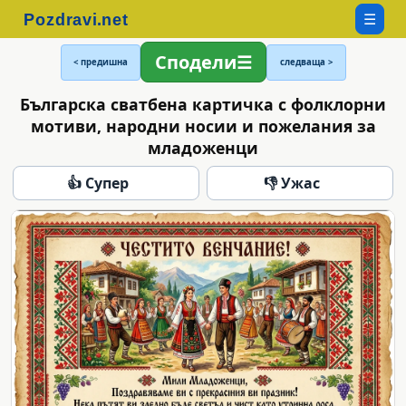
☰
Сподели
< предишна
следваща >
Българска сватбена картичка с фолклорни
мотиви, народни носии и пожелания за
младоженци
👍 Супер
👎 Ужас