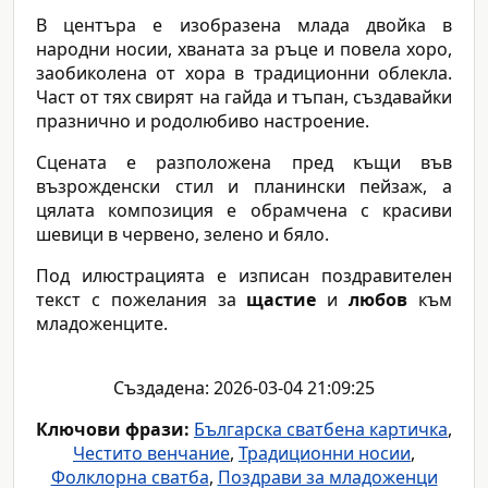
В центъра е изобразена млада двойка в
народни носии, хваната за ръце и повела хоро,
заобиколена от хора в традиционни облекла.
Част от тях свирят на гайда и тъпан, създавайки
празнично и родолюбиво настроение.
Сцената е разположена пред къщи във
възрожденски стил и планински пейзаж, а
цялата композиция е обрамчена с красиви
шевици в червено, зелено и бяло.
Под илюстрацията е изписан поздравителен
текст с пожелания за
щастие
и
любов
към
младоженците.
Създадена: 2026-03-04 21:09:25
Ключови фрази:
Българска сватбена картичка
,
Честито венчание
,
Традиционни носии
,
Фолклорна сватба
,
Поздрави за младоженци