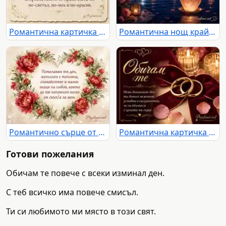
Романтична картичка с червено сърце, златни орнаменти и нежно послание
Романтична нощ край езеро с луна, рози, светещи сърца и любовно послание
Романтично сърце от червени божури с нежно послание за топлина и любов
Романтична картичка „Обичам те“ със златни халки, свещи и нежно любовно послание
Готови пожелания
Обичам те повече с всеки изминал ден.
С теб всичко има повече смисъл.
Ти си любимото ми място в този свят.