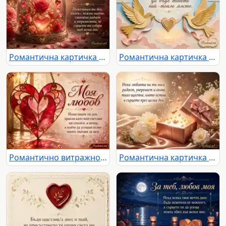
Романтична картичка „Винаги до теб“ с рози, сърца и нежно любовно послание
Романтична картичка с две златни птици, сърце и нежен любовен надпис
Романтично витражно сърце с надпис „Моя любов“ и нежно любовно послание
Романтична картичка с блестящ подарък, сърца, цветя и нежно послание за любов