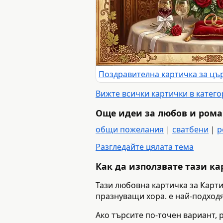
Вижте всички картички в катег
Още идеи за любов и ром
общи пожелания
|
сватбени
|
р
Разгледайте цялата тема
Как да използвате тази к
Тази любовна картичка за Карти
празнуващи хора. е най-подходя
Ако търсите по-точен вариант, р