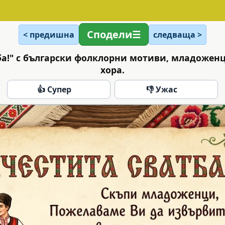
Сподели
< предишна
следваща >
ба!" с български фолклорни мотиви, младожен
хора.
👍 Супер
👎 Ужас