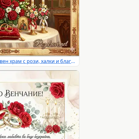
Църковен брак в православен храм с рози, халки и благословия за любов и дълголетие