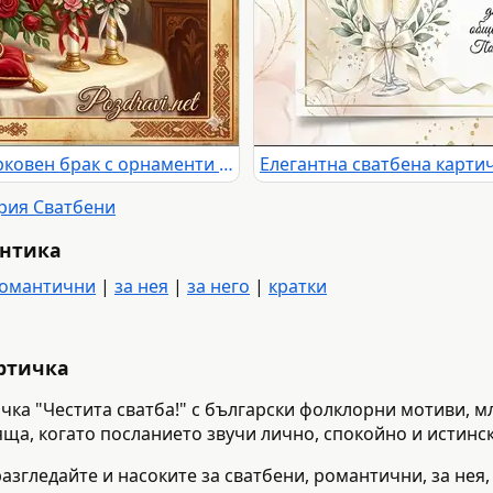
Поздравителна картичка за църковен брак с орнаменти и пожелание
ория Сватбени
антика
омантични
|
за нея
|
за него
|
кратки
артичка
чка "Честита сватба!" с български фолклорни мотиви, 
ща, когато посланието звучи лично, спокойно и истински
азгледайте и насоките за сватбени, романтични, за нея, 