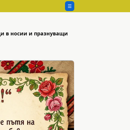
☰
ци в носии и празнуващи