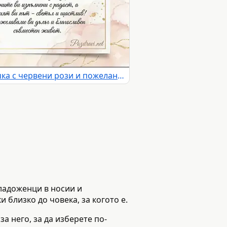
Елегантна сватбена картичка с червени рози и пожелание
младоженци в носии и
 близко до човека, за когото е.
за него, за да изберете по-