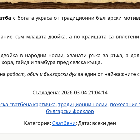
атба
с богата украса от традиционни български мотив
ание към младата двойка, а по краищата са вплетени 
 двойка в народни носии, хванати ръка за ръка, а дол
хора, гайда и тамбура пред селска къща.
 на
радост, обич и български дух
за един от най-важните 
Създадена: 2026-03-04 21:04:14
ска сватбена картичка
,
традиционни носии
,
пожелание з
български фолклор
Категория:
Сватбени
; Дата: всеки ден