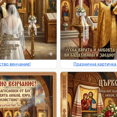
ство венчание!
Празнична картичка