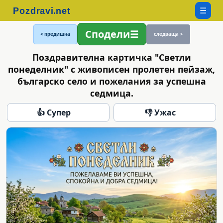
☰
Сподели
< предишна
следваща >
Поздравителна картичка "Светли
понеделник" с живописен пролетен пейзаж,
българско село и пожелания за успешна
седмица.
👍 Супер
👎 Ужас