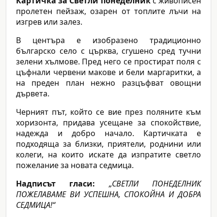
Картичка за Светли понеделник
с живописен
пролетен пейзаж, озарен от топлите лъчи на
изгрев или залез.
В центъра е изобразено традиционно
българско село с църква, сгушено сред тучни
зелени хълмове. Пред него се простират поля с
цъфнали червени макове и бели маргаритки, а
на преден план нежно разцъфват овощни
дървета.
Черният път, който се вие през поляните към
хоризонта, придава усещане за спокойствие,
надежда и добро начало. Картичката е
подходяща за близки, приятели, роднини или
колеги, на които искате да изпратите светло
пожелание за новата седмица.
Надписът гласи:
„СВЕТЛИ ПОНЕДЕЛНИК
ПОЖЕЛАВАМЕ ВИ УСПЕШНА, СПОКОЙНА И ДОБРА
СЕДМИЦА!“