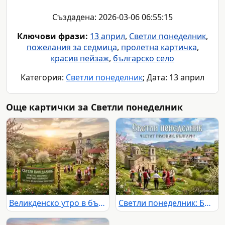
Създадена: 2026-03-06 06:55:15
Ключови фрази:
13 април
,
Светли понеделник
,
пожелания за седмица
,
пролетна картичка
,
красив пейзаж
,
българско село
Категория:
Светли понеделник
; Дата: 13 април
Още картички за Светли понеделник
Великденско утро в българско село: хора в носии, църква и цъфтяща природа.
Светли понеделник: Български традиции, хоро и пролетен пейзаж