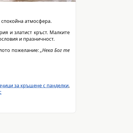
и спокойна атмосфера.
ия и златист кръст. Малките
ословия и празничност.
илото пожелание:
„Нека Бог те
вчици за кръщене с панделки
,
с