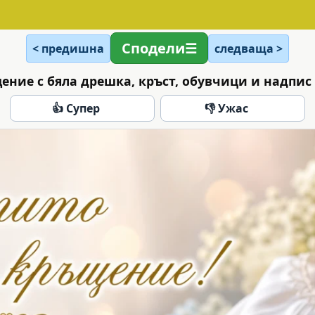
Сподели
< предишна
следваща >
ение с бяла дрешка, кръст, обувчици и надпис
👍 Супер
👎 Ужас