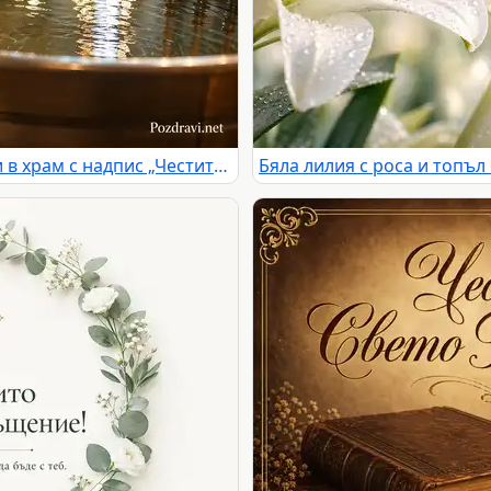
Купел със светена вода и свещи в храм с надпис „Честито Свето Кръщение!“ и благословия