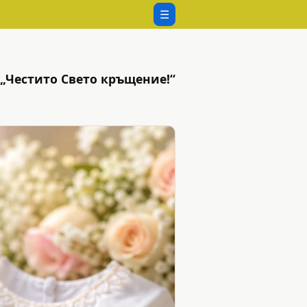
☰
 „Честито Свето кръщение!“