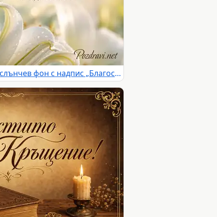
Бяла лилия с роса и топъл слънчев фон с надпис „Благослов за кръщене“