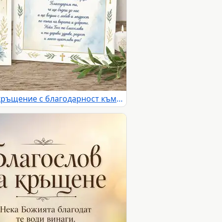
Нежни картички за Свето кръщение с благодарност към кръстницата