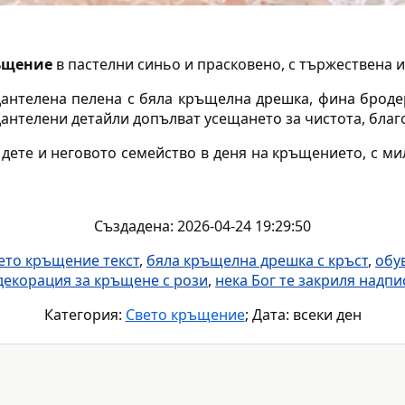
ъщение
в пастелни синьо и прасковено, с тържествена 
дантелена пелена с бяла кръщелна дрешка, фина бродер
дантелени детайли допълват усещането за чистота, благ
 дете и неговото семейство в деня на кръщението, с м
Създадена: 2026-04-24 19:29:50
ето кръщение текст
,
бяла кръщелна дрешка с кръст
,
обу
декорация за кръщене с рози
,
нека Бог те закриля надпи
Категория:
Свето кръщение
; Дата: всеки ден