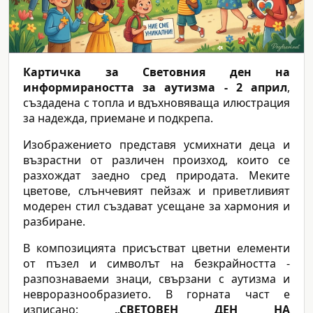
Картичка за Световния ден на
информираността за аутизма - 2 април
,
създадена с топла и вдъхновяваща илюстрация
за надежда, приемане и подкрепа.
Изображението представя усмихнати деца и
възрастни от различен произход, които се
разхождат заедно сред природата. Меките
цветове, слънчевият пейзаж и приветливият
модерен стил създават усещане за хармония и
разбиране.
В композицията присъстват цветни елементи
от пъзел и символът на безкрайността -
разпознаваеми знаци, свързани с аутизма и
невроразнообразието. В горната част е
изписано:
„СВЕТОВЕН ДЕН НА