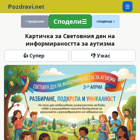
☰
Сподели
< предишна
следваща >
Картичка за Световния ден на
информираността за аутизма
👍 Супер
👎 Ужас