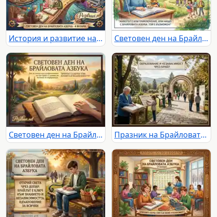
История и развитие на Брайловата азбука: от създаването ѝ до модерните технологии и Световния ден на Брайл.
Световен ден на Брайловата азбука: Празник на знанието, интеграцията и възможностите за незрящите.
Световен ден на Брайловата азбука: Ръка чете Брайл в живописен пейзаж, символ на знание и независимост.
Празник на Брайловата азбука: поколения учат и четат в парка, насърчавайки образованието и независимостта.