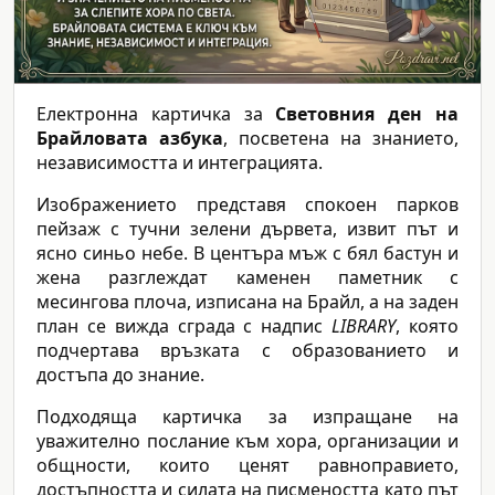
Електронна картичка за
Световния ден на
Брайловата азбука
, посветена на знанието,
независимостта и интеграцията.
Изображението представя спокоен парков
пейзаж с тучни зелени дървета, извит път и
ясно синьо небе. В центъра мъж с бял бастун и
жена разглеждат каменен паметник с
месингова плоча, изписана на Брайл, а на заден
план се вижда сграда с надпис
LIBRARY
, която
подчертава връзката с образованието и
достъпа до знание.
Подходяща картичка за изпращане на
уважително послание към хора, организации и
общности, които ценят равноправието,
достъпността и силата на писмеността като път