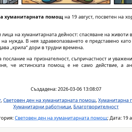
на хуманитарната помощ
на 19 август, посветен на хо
 лица на хуманитарната дейност: спасяване на животи в
 на нужда. В нея здравеопазването е представено кат
 дава „крила“ дори в трудни времена.
 послание на признателност, съпричастност и уважени
ня, че истинската помощ е не само действие, а а
Създадена: 2026-03-06 13:08:07
т
,
Световен ден на хуманитарната помощ
,
Хуманитарна
Хуманитарни работници
,
Благотворителност
гория:
Световен ден на хуманитарната помощ
; Дата: 19 