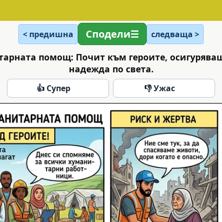
Сподели
< предишна
следваща >
тарната помощ: Почит към героите, осигурява
надежда по света.
👍 Супер
👎 Ужас