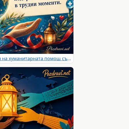
Картичка за Световния ден на хуманитарната помощ със символи на солидарност