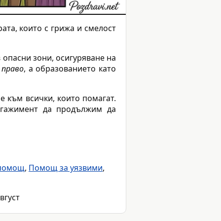
рата, които с грижа и смелост
 опасни зони, осигуряване на
о
право
, а образованието като
е към всички, които помагат.
нгажимент да продължим да
 помощ
,
Помощ за уязвими
,
август