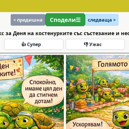
Сподели
< предишна
следваща >
с за Деня на костенурките със състезание и н
👍 Супер
👎 Ужас