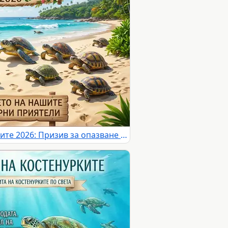
Световен ден на костенурките 2026: Призив за опазване на планетарните ни приятели на тропически плаж.