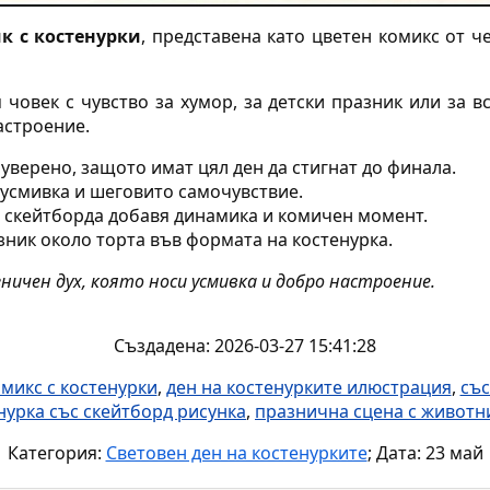
к с костенурки
, представена като цветен комикс от ч
човек с чувство за хумор, за детски празник или за вс
астроение.
уверено, защото имат цял ден да стигнат до финала.
 усмивка и шеговито самочувствие.
 скейтборда добавя динамика и комичен момент.
зник около торта във формата на костенурка.
зничен дух, която носи усмивка и добро настроение.
Създадена: 2026-03-27 15:41:28
микс с костенурки
,
ден на костенурките илюстрация
,
със
нурка със скейтборд рисунка
,
празнична сцена с животн
Категория:
Световен ден на костенурките
; Дата: 23 май