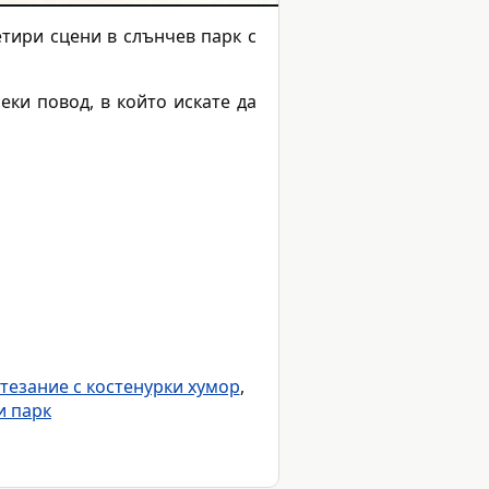
етири сцени в слънчев парк с
еки повод, в който искате да
тезание с костенурки хумор
,
и парк