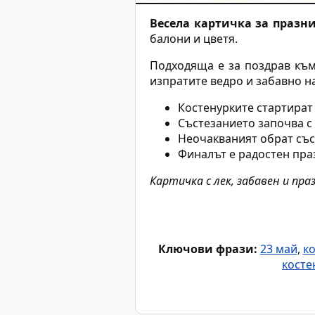
Весела картичка за празни
балони и цветя.
Подходяща е за поздрав към 
изпратите ведро и забавно н
Костенурките стартират 
Състезанието започва с
Неочакваният обрат със
Финалът е радостен пра
Картичка с лек, забавен и пра
Ключови фрази:
23 май
,
ко
косте