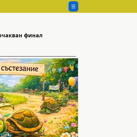
☰
еочакван финал