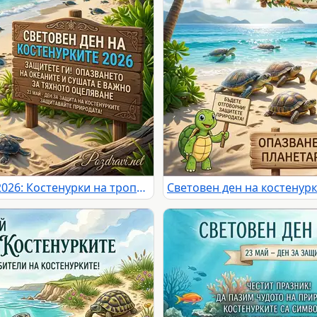
Световен ден на костенурките 2026: Костенурки на тропически плаж с призив за опазване на природата.