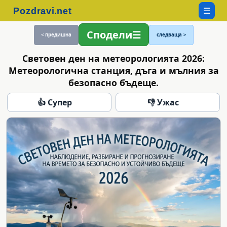
☰
Сподели
< предишна
следваща >
Световен ден на метеорологията 2026:
Метеорологична станция, дъга и мълния за
безопасно бъдеще.
👍 Супер
👎 Ужас