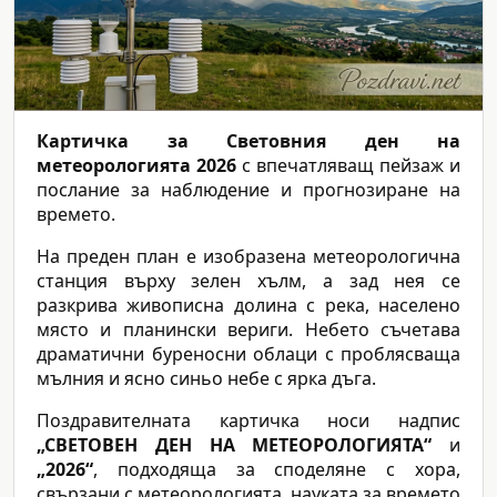
Картичка за Световния ден на
метеорологията 2026
с впечатляващ пейзаж и
послание за наблюдение и прогнозиране на
времето.
На преден план е изобразена метеорологична
станция върху зелен хълм, а зад нея се
разкрива живописна долина с река, населено
място и планински вериги. Небето съчетава
драматични буреносни облаци с проблясваща
мълния и ясно синьо небе с ярка дъга.
Поздравителната картичка носи надпис
„СВЕТОВЕН ДЕН НА МЕТЕОРОЛОГИЯТА“
и
„2026“
, подходяща за споделяне с хора,
свързани с метеорологията, науката за времето