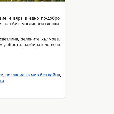
твие и вяра в едно по-добро
и гълъби с маслинови клонки,
ветлина, зелените хълмове,
м доброта, разбирателство и
ки
,
послание за мир без война
,
та