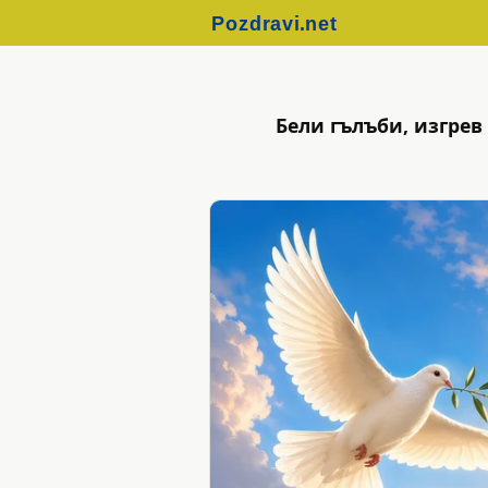
Бели гълъби, изгрев