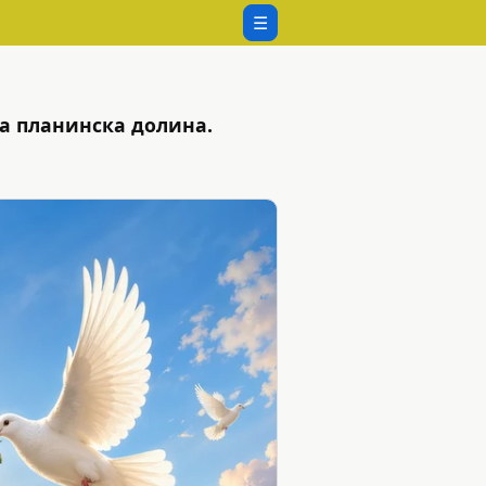
☰
ва планинска долина.