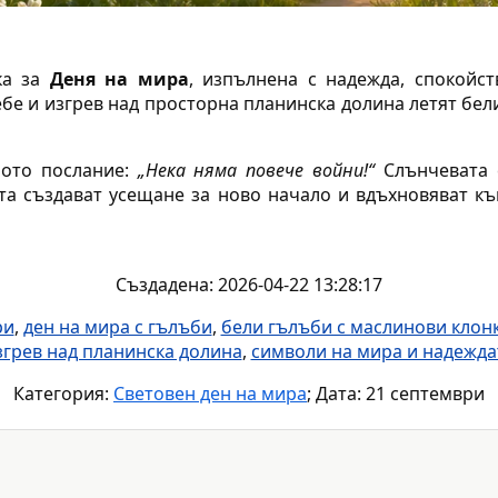
ка за
Деня на мира
, изпълнена с надежда, спокойс
бе и изгрев над просторна планинска долина летят бел
ното послание:
„Нека няма повече войни!“
Слънчевата с
ата създават усещане за ново начало и вдъхновяват къ
Създадена: 2026-04-22 13:28:17
ри
,
ден на мира с гълъби
,
бели гълъби с маслинови клон
згрев над планинска долина
,
символи на мира и надежда
Категория:
Световен ден на мира
; Дата: 21 септември