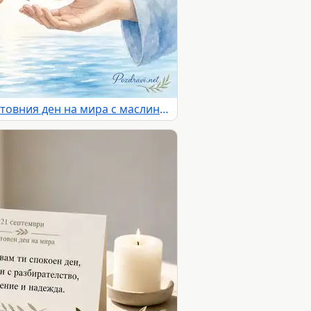
Акварелна картичка за Световния ден на мира с маслинова клонка