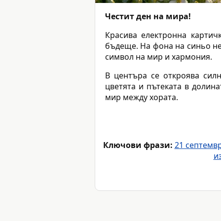
Честит ден на мира!
Красива електронна картич
бъдеще. На фона на синьо не
символ на мир и хармония.
В центъра се откроява сил
цветята и пътеката в долин
мир между хората.
Ключови фрази:
21 септемв
и