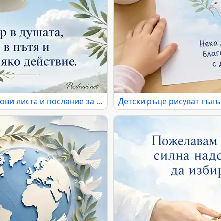
Бяла камбана на мира с маслинови листа и послание за надежда
Детски ръце рисуват гълъ