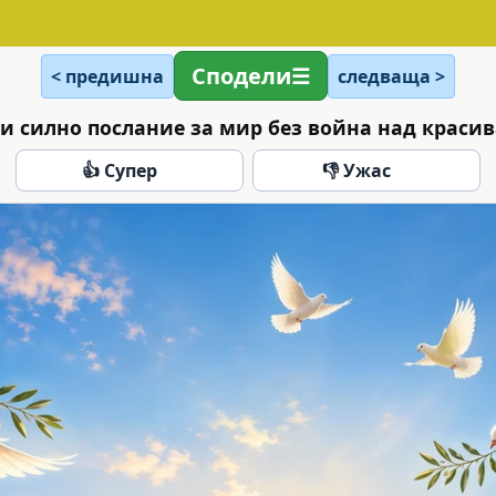
Сподели
< предишна
следваща >
 и силно послание за мир без война над краси
👍 Супер
👎 Ужас