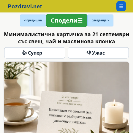
☰
Сподели
< предишна
следваща >
Минималистична картичка за 21 септември
със свещ, чай и маслинова клонка
👍 Супер
👎 Ужас