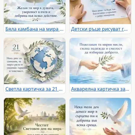
Бяла камбана на мира с маслинови листа и послание за надежда
Детски ръце рисуват гълъбица за Световния ден на мира
Светла картичка за 21 септември с планета, гълъби и послание за мир
Акварелна картичка за Световния ден на мира с маслинова клонка