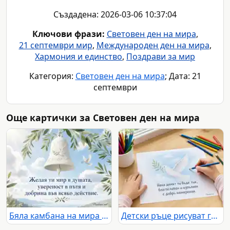
Създадена: 2026-03-06 10:37:04
Ключови фрази:
Световен ден на мира
,
21 септември мир
,
Международен ден на мира
,
Хармония и единство
,
Поздрави за мир
Категория:
Световен ден на мира
; Дата: 21
септември
Още картички за Световен ден на мира
Бяла камбана на мира с маслинови листа и послание за надежда
Детски ръце рисуват гълъбица за Световния ден на мира