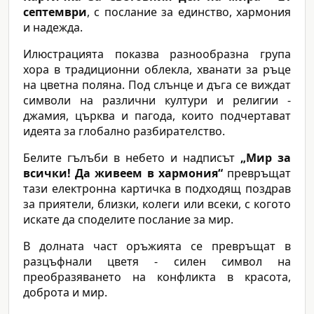
септември
, с послание за единство, хармония
и надежда.
Илюстрацията показва разнообразна група
хора в традиционни облекла, хванати за ръце
на цветна поляна. Под слънце и дъга се виждат
символи на различни култури и религии -
джамия, църква и пагода, които подчертават
идеята за глобално разбирателство.
Белите гълъби в небето и надписът
„Мир за
всички! Да живеем в хармония“
превръщат
тази електронна картичка в подходящ поздрав
за приятели, близки, колеги или всеки, с когото
искате да споделите послание за мир.
В долната част оръжията се превръщат в
разцъфнали цветя - силен символ на
преобразяването на конфликта в красота,
доброта и мир.