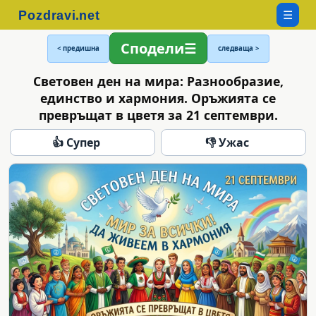
☰
Сподели
< предишна
следваща >
Световен ден на мира: Разнообразие,
единство и хармония. Оръжията се
превръщат в цветя за 21 септември.
👍 Супер
👎 Ужас