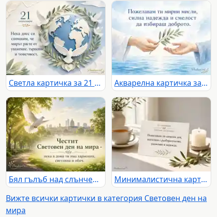
Светла картичка за 21 септември с планета, гълъби и послание за мир
Акварелна картичка за Световния ден на мира с маслинова клонка
Бял гълъб над слънчев парк за Световния ден на мира
Минималистична картичка за 21 септември със свещ, чай и маслинова клонка
Вижте всички картички в категория Световен ден на
мира