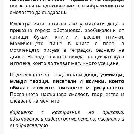
посветена на вдъхновението, въображението и
смелостта да създаваш.
Илюстрацията показва две усмихнати деца в
приказна горска обстановка, заобиколени от
летящи букви, книги и весели птички.
Момиченцето пише в книга с перо, а
момченцето рисува в тетрадка, седнало на
дънер. На заден план се виждат къщичка с кула
и пътека, които допълват магичното усещане.
Подходяща е за поздрав към
деца, ученици,
млади творци, писатели и всички, които
обичат книгите, писането и рисуването
.
Посланието насърчава смелост, творчество и
следване на мечтите.
Картичка с настроение на приказка,
вдъхновение и радост от четенето, писането и
въображението.