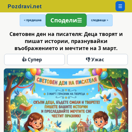
☰
Сподели
< предишна
следваща >
Световен ден на писателя: Деца творят и
пишат истории, празнувайки
въображението и мечтите на 3 март.
👍 Супер
👎 Ужас