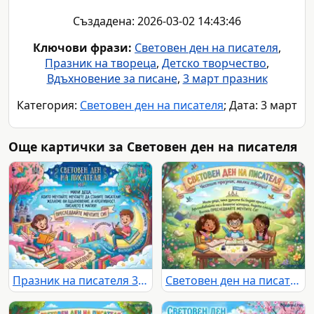
Създадена: 2026-03-02 14:43:46
Ключови фрази:
Световен ден на писателя
,
Празник на твореца
,
Детско творчество
,
Вдъхновение за писане
,
3 март празник
Категория:
Световен ден на писателя
; Дата: 3 март
Още картички за Световен ден на писателя
Празник на писателя 3 март: Деца, книги и магия на въображението.
Световен ден на писателя (3 март): Деца творци пишат с вдъхновение сред приказна природа.