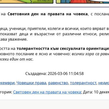
а на
Световния ден на правата на човека
, с посла
еца, ученици, приятели, колеги и всички, които вярват
показват деца и възрастни от различни етноси, рели
жава уважение.
остта на
толерантността към сексуалната ориентаци
овното послание е ясно и човечно:
всички хора са рав
всеки един от нас
.
Създадена: 2026-03-06 11:04:58
екември
,
Човешки права
,
равенство
,
толерантност
,
неди
гория:
Световен ден на правата на човека
; Дата: 10 дек