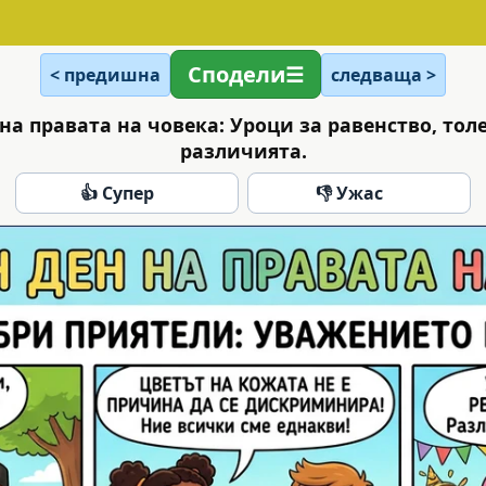
Сподели
< предишна
следваща >
на правата на човека: Уроци за равенство, то
различията.
👍 Супер
👎 Ужас