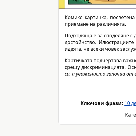
Комикс картичка, посветен
приемане на различията.
Подходяща е за споделяне с д
достойнство. Илюстрациите 
идеята, че всеки човек заслу
Картичката подчертава важн
срещу дискриминацията. Осн
си, а уважението започва от 
Ключови фрази:
10 д
Кате