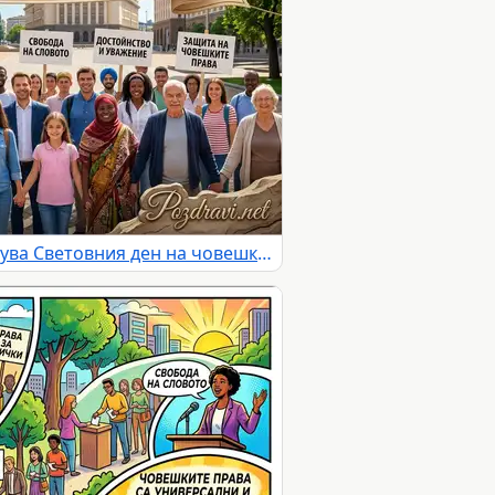
Разнообразна група празнува Световния ден на човешките права с послания за равенство и мир.