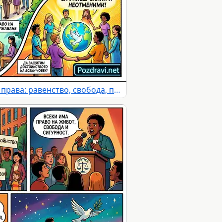
Илюстрация за човешките права: равенство, свобода, право на глас и сдружаване.