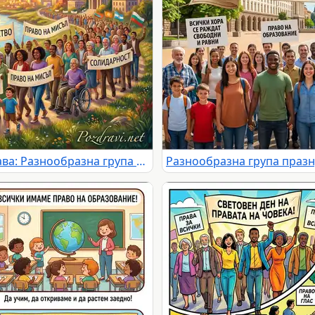
Световен ден на човешките права: Разнообразна група хора марширува за универсални и неотменими права.