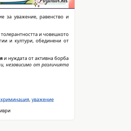
ние за уважение, равенство и
 в толерантността и човешкото
гии и култури, обединени от
я
и нуждата от активна борба
ни, независимо от различията
скриминация
,
уважение
ември