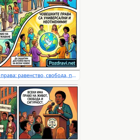
Илюстрация за човешките права: равенство, свобода, право на глас и сдружаване.