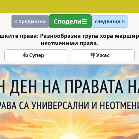
Сподели
< предишна
следваща >
ешките права: Разнообразна група хора маршир
неотменими права.
👍 Супер
👎 Ужас