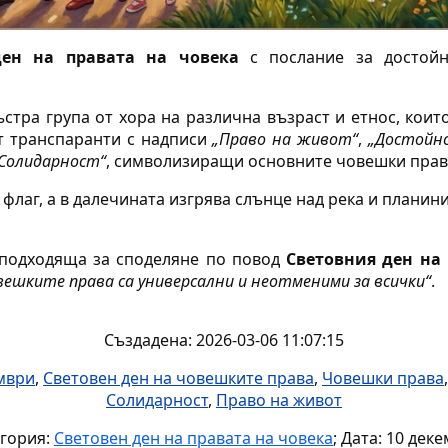
ден на правата на човека
с послание за достойнс
тра група от хора на различна възраст и етнос, коит
ят транспаранти с надписи
„Право на живот“
,
„Достойн
Солидарност“
, символизиращи основните човешки прав
 флаг, а в далечината изгрява слънце над река и планин
 подходяща за споделяне по повод
Световния ден на 
вешките права са универсални и неотменими за всички“
.
Създадена: 2026-03-06 11:07:15
мври
,
Световен ден на човешките права
,
Човешки права
Солидарност
,
Право на живот
гория:
Световен ден на правата на човека
; Дата: 10 дек