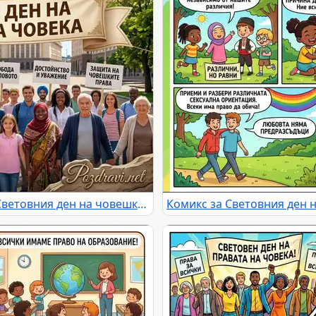
Разнообразна група празнува Световния ден на човешките права с послания за равенство и мир.