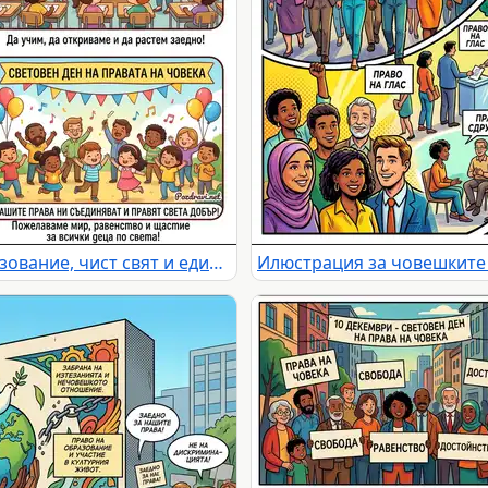
Детски права: уникалност, образование, чист свят и единство. Празнуваме Световния ден на правата на човека с мир и щастие за всички деца.