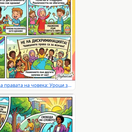
Комикс за Световния ден на правата на човека: Уроци за равенство, толерантност и уважение към различията.