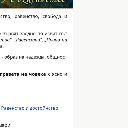
тво, равенство, свобода и
о вървят заедно по извит път
ство“
,
„Равенство“
,
„Право на
а.
и - образ на надежда, общност
правата на човека
с ясно и
,
Равенство и достойнство
,
ември