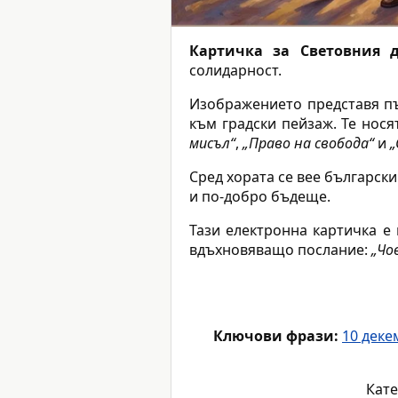
Картичка за Световния 
солидарност.
Изображението представя пъс
към градски пейзаж. Те нос
мисъл“
,
„Право на свобода“
и
„
Сред хората се вее български
и по-добро бъдеще.
Тази електронна картичка е
вдъхновяващо послание:
„Чо
Ключови фрази:
10 деке
Кате