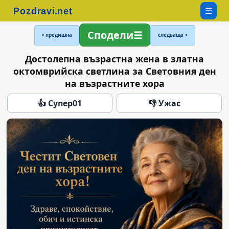
☰
Сподели
< предишна
следваща >
Достолепна възрастна жена в златна
октомврийска светлина за Световния ден
на възрастните хора
👍 Супер
01
👎 Ужас