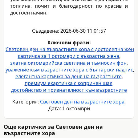
топлина, почит и благодарност по красив и
достоен начин.
Създадена: 2026-06-30 11:01:57
Ключови фрази:
Световен ден на възрастните хора с достолепна жена
,
картичка за 1 октомври с възрастна жена
,
златна октомврийска светлина и тъмносин фон
,
уважение към възрастните хора с български надпис
,
елегантна картичка за деня на възрастните
,
премиум екартичка с копринен шал
,
достойнство и признателност към възрастните
Категория:
Световен ден на възрастните хора
;
Дата: 1 октомври
Още картички за Световен ден на
възрастните хора