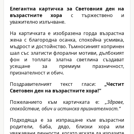
Елегантна картичка за Световния ден на
възрастните хора
с тържествено и
уважително излъчване.
На картичката е изобразена горда възрастна
жена с благородна осанка, спокойна усмивка,
мъдрост и достойнство. Тъмносиният копринен
шал със златисти флорални мотиви, дълбокият
фон и топлата златна светлина създават
усещане за премиум празничност,
признателност и обич.
Поздравителният текст гласи:
„Честит
Световен ден на възрастните хора!“
Пожеланието към картичката е:
„Здраве,
спокойствие, обич и истинска признателност.“
Подходяща е за изпращане към възрастни
родители, баба, дядо, близки хора или
уважавани личности, когато искате да изразите