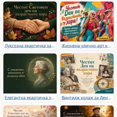
Луксозна екартичка за Световния ден на възрастните хора
Жизнена улично-арт картичка за Деня на възрастните хора
Елегантна екартичка за Световния ден на възрастните хора с уважение и обич
Винтидж колаж за Деня на възрастните хора с дом, памет и компас