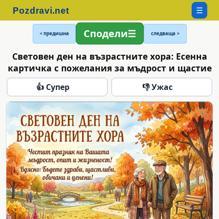
☰
Сподели
< предишна
следваща >
Световен ден на възрастните хора: Есенна
картичка с пожелания за мъдрост и щастие
👍 Супер
👎 Ужас