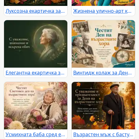
Луксозна екартичка за Световния ден на възрастните хора
Жизнена улично-арт картичка за Деня на възрастните хора
Елегантна екартичка за Световния ден на възрастните хора с уважение и обич
Винтидж колаж за Деня на възрастните хора с дом, памет и компас
Усмихната баба сред есенни цветя за Световния ден на възрастните хора
Възрастен мъж с бастун в есенен парк за Деня на възрастните хора