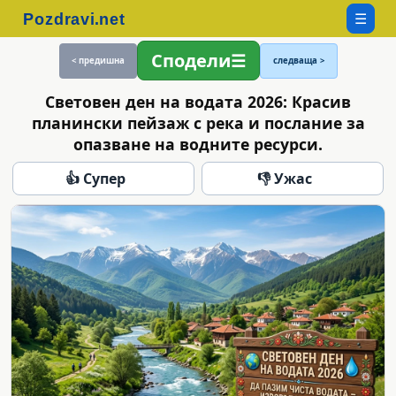
☰
Сподели
< предишна
следваща >
Световен ден на водата 2026: Красив
планински пейзаж с река и послание за
опазване на водните ресурси.
👍 Супер
👎 Ужас