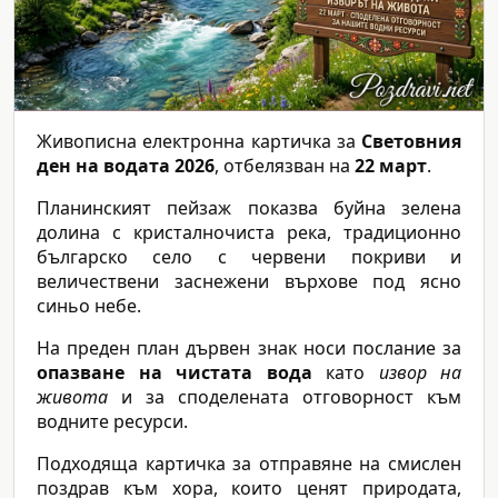
Живописна електронна картичка за
Световния
ден на водата 2026
, отбелязван на
22 март
.
Планинският пейзаж показва буйна зелена
долина с кристалночиста река, традиционно
българско село с червени покриви и
величествени заснежени върхове под ясно
синьо небе.
На преден план дървен знак носи послание за
опазване на чистата вода
като
извор на
живота
и за споделената отговорност към
водните ресурси.
Подходяща картичка за отправяне на смислен
поздрав към хора, които ценят природата,