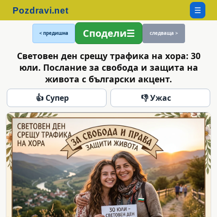
☰
Сподели
< предишна
следваща >
Световен ден срещу трафика на хора: 30
юли. Послание за свобода и защита на
живота с български акцент.
👍 Супер
👎 Ужас