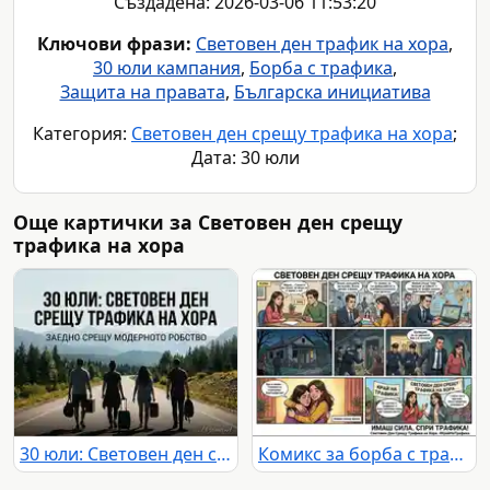
Създадена: 2026-03-06 11:53:20
Ключови фрази:
Световен ден трафик на хора
,
30 юли кампания
,
Борба с трафика
,
Защита на правата
,
Българска инициатива
Категория:
Световен ден срещу трафика на хора
;
Дата: 30 юли
Още картички за Световен ден срещу
трафика на хора
30 юли: Световен ден срещу трафика на хора. Заедно срещу модерното робство.
Комикс за борба с трафика на хора: от изчезване до спасяване и призив за действие.