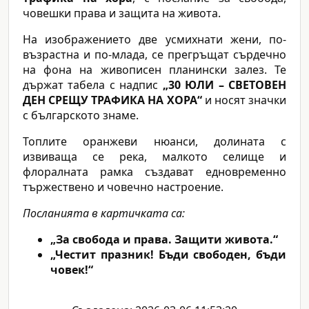
човешки права и защита на живота.
На изображението две усмихнати жени, по-
възрастна и по-млада, се прегръщат сърдечно
на фона на живописен планински залез. Те
държат табела с надпис
„30 ЮЛИ – СВЕТОВЕН
ДЕН СРЕЩУ ТРАФИКА НА ХОРА“
и носят значки
с българското знаме.
Топлите оранжеви нюанси, долината с
извиваща се река, малкото селище и
флоралната рамка създават едновременно
тържествено и човечно настроение.
Посланията в картичката са:
„За свобода и права. Защити живота.“
„Честит празник! Бъди свободен, бъди
човек!“