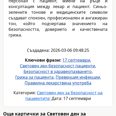
персонал с пациент, миене на ръце и
консултация между лекар и пациент. Синьо-
зелените тонове и медицинските символи
създават спокоен, професионален и ангажиран
тон, който подчертава значението на
безопасността, доверието и качествената
грижа.
Създадена: 2026-03-06 09:48:25
Ключови фрази:
17 септември
,
Световен ден безопасност пациенти
,
Безопасност в здравеопазването
,
Грижа за пациента
,
Превенция инфекции
,
Правилна лекарствена употреба
Категория:
Световен ден за безопасност на
пациентите
; Дата: 17 септември
Още картички за Световен ден за