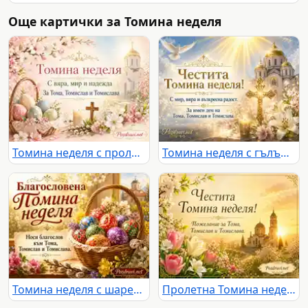
Още картички за Томина неделя
Томина неделя с пролетни цветя, яйца, кръст и сияещ православен храм
Томина неделя с гълъб, храм и златен кръст
Томина неделя с шарени яйца, кошница и пролетен православен пейзаж
Пролетна Томина неделя с храм, изгрев и цветя