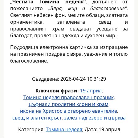
„Честита Томина неделя“
, допълнен от
пожеланието
„Вяра, мир и благословение“
.
Светлият небесен фон, меките облаци, златната
орнаментика, запалената свещ и
православният храм създават усещане за
благодат, пролетна надежда и духовен мир.
Подходяща електронна картичка за изпращане
на празничен поздрав с вяра, уважение и топло
благословение.
Създадена: 2026-04-24 10:31:29
Ключови фрази:
19 април
,
Томина неделя православен празник
,
цъфнали пролетни клони и храм
,
икона на Христос в отворено евангелие
,
свещ и златен кръст
,
залез над езеро и църква
Категория:
Томина неделя
; Дата: 19 април