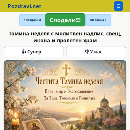
☰
Сподели
< предишна
следваща >
Томина неделя с молитвен надпис, свещ,
икона и пролетен храм
👍 Супер
👎 Ужас