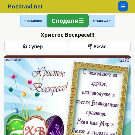
☰
Сподели
< предишна
следваща >
Христос Воскресе!!!
👍 Супер
👎 Ужас