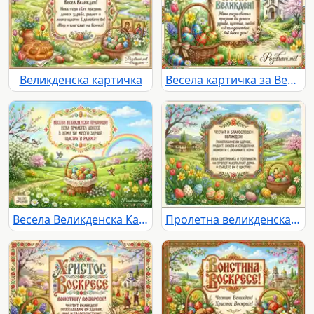
Великденска картичка
Весела картичка за Великден
Весела Великденска Картичка - Поздрави от сърце!
Пролетна великденска картичка с топли пожелания за здраве и радост.