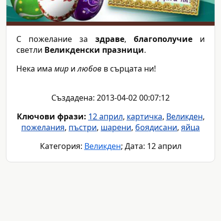
С пожелание за
здраве
,
благополучие
и
светли
Великденски празници
.
Нека има
мир
и
любов
в сърцата ни!
Създадена: 2013-04-02 00:07:12
Ключови фрази:
12 април
,
картичка
,
Великден
,
пожелания
,
пъстри
,
шарени
,
боядисани
,
яйца
Категория:
Великден
; Дата: 12 април