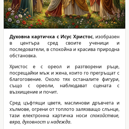
Духовна картичка с Исус Христос
, изобразен
в центъра сред своите ученици и
последователи, в спокойна и красива природна
обстановка.
Христос е с ореол и разтворени ръце,
посрещайки мъж и жена, които го прегръщат с
благоговение. Около тях останалите фигури,
също с ореоли, наблюдават сцената с
възхищение и почит.
Сред цъфтящи цветя, маслинови дръвчета и
хълмове, огрени от топлото залязващо слънце,
тази електронна картичка носи
спокойствие,
вяра, духовност и надежда
.