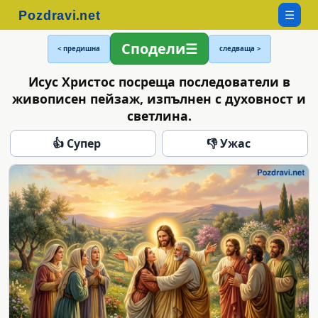
☰
Сподели
< предишна
следваща >
Исус Христос посреща последователи в
живописен пейзаж, изпълнен с духовност и
светлина.
👍 Супер
👎 Ужас