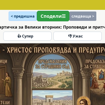
Сподели
< предишна
следваща >
артичка за Велики вторник: Проповеди и прит
👍 Супер
👎 Ужас