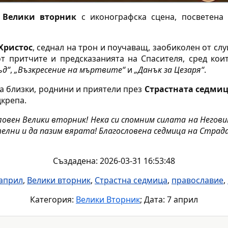
 Велики вторник
с иконографска сцена, посветена
Христос
, седнал на трон и поучаващ, заобиколен от сл
т притчите и предсказанията на Спасителя, сред ко
ъд“
,
„Възкресение на мъртвите“
и
„Данък за Цезаря“
.
а близки, роднини и приятели през
Страстната седми
дкрепа.
ловен Велики вторник! Нека си спомним силата на Негов
елни и да пазим вярата! Благословена седмица на Страд
Създадена: 2026-03-31 16:53:48
 април
,
Велики вторник
,
Страстна седмица
,
православие
,
Категория:
Велики Вторник
; Дата: 7 април