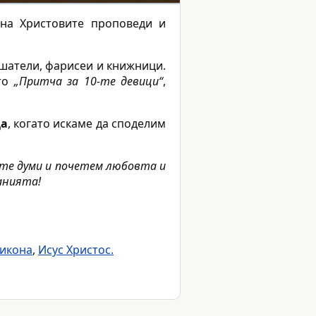
 на Христовите проповеди и
ушатели, фарисеи и книжници.
ито
„Притча за 10-те девици“
,
ца
, когато искаме да споделим
ите думи и почетем любовта и
анията!
икона
,
Исус Христос.