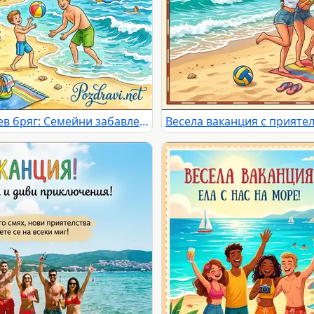
Лятна ваканция на плаж Слънчев бряг: Семейни забавления и морски приключения под слънцето.