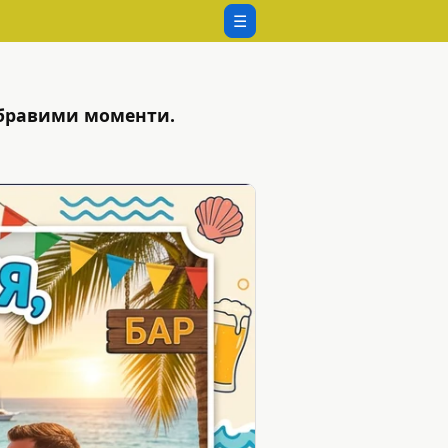
☰
абравими моменти.