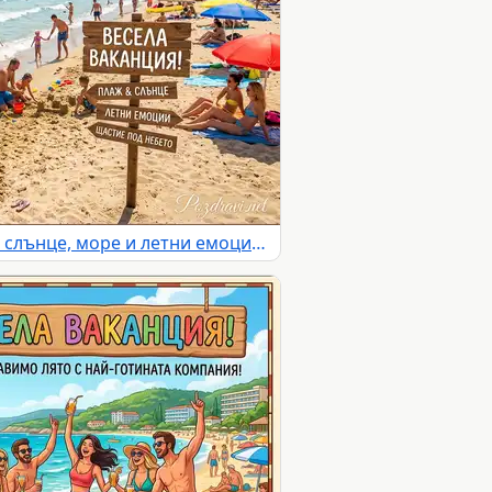
Весела ваканция на плажа: слънце, море и летни емоции под синьото небе.