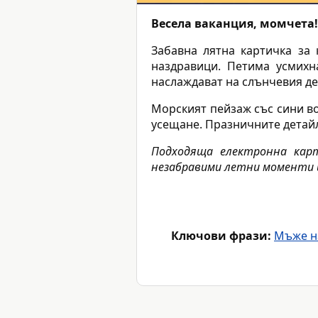
Весела ваканция, момчета!
Забавна лятна картичка за
наздравици. Петима усмихн
наслаждават на слънчевия де
Морският пейзаж със сини во
усещане. Празничните детайл
Подходяща електронна карт
незабравими летни моменти и
Ключови фрази:
Мъже н