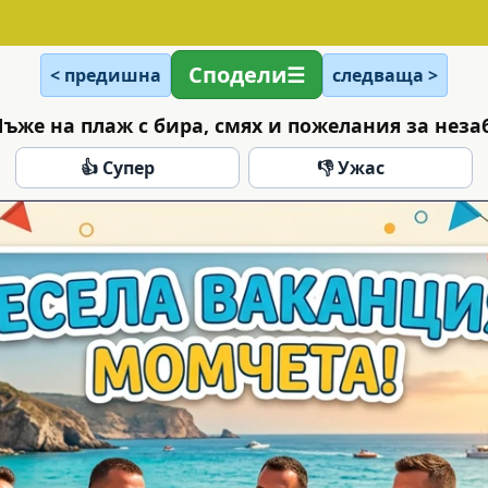
Сподели
< предишна
следваща >
Мъже на плаж с бира, смях и пожелания за нез
👍 Супер
👎 Ужас