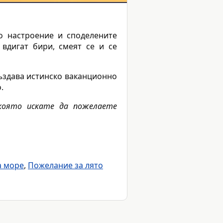
о настроение и споделените
вдигат бири, смеят се и се
създава истинско ваканционно
.
 която искате да пожелаете
а море
,
Пожелание за лято