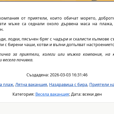
 компания от приятели, които обичат морето, доброт
ати мъже са седнали около дървена маса на плажа, 
н.
ди, лодки, пясъчен бряг с чадъри и скалисти хълмове 
и с бирени чаши, котви и вълни допълват настроението
ичка за приятели, колеги или мъжка компания, на
 весела почивка.
Създадена: 2026-03-03 16:31:46
а плаж
,
Лятна ваканция
,
Наздравица с бира
,
Приятели н
Категория:
Весела ваканция
; Дата: всеки ден