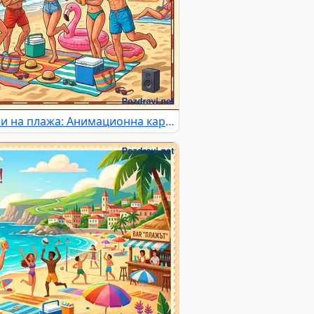
Весела ваканция с приятели на плажа: Анимационна картичка с пожелания за незабравимо лято и партита.