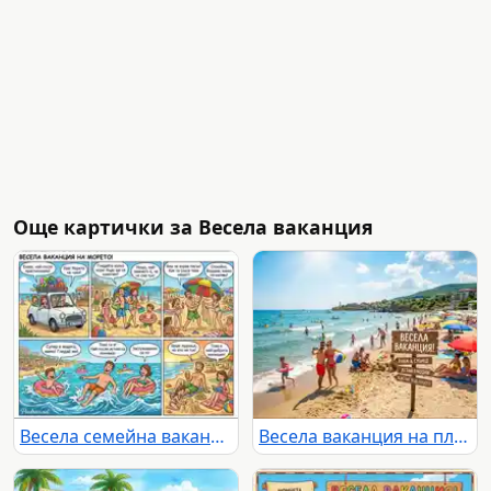
Още картички за Весела ваканция
Весела семейна ваканция на море: от пристигането до релакса на плажа.
Весела ваканция на плажа: слънце, море и летни емоции под синьото небе.