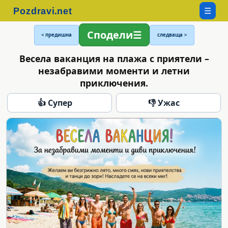
☰
Сподели
< предишна
следваща >
Весела ваканция на плажа с приятели –
незабравими моменти и летни
приключения.
👍 Супер
👎 Ужас