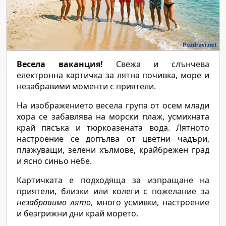
Весела ваканция!
Свежа и слънчева
електронна картичка за лятна почивка, море и
незабравими моменти с приятели.
На изображението весела група от осем млади
хора се забавлява на морски плаж, усмихната
край пясъка и тюркоазената вода. Лятното
настроение се допълва от цветни чадъри,
плажуващи, зелени хълмове, крайбрежен град
и ясно синьо небе.
Картичката е подходяща за изпращане на
приятели, близки или колеги с пожелание за
незабравимо лято
, много усмивки, настроение
и безгрижни дни край морето.