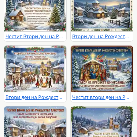
Честит Втори ден на Рождество Христово! Зимна картичка със заснежено село, църква и елха. Поздрав за Събор на Богородица.
Втори ден на Рождество Христово: Заснежено село с църква и коледна елха, празнична картичка с пожелание.
Втори ден на Рождество Христово: Празнична картичка с традиционна българска Коледа в зимно село
Честит втори ден на Рождество Христово! Свето семейство, влъхви и зимна църква. Пожелания за мир, здраве и любов.