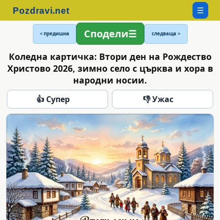
☰
Сподели
< предишна
следваща >
Коледна картичка: Втори ден на Рождество
Христово 2026, зимно село с църква и хора в
народни носии.
👍 Супер
👎 Ужас