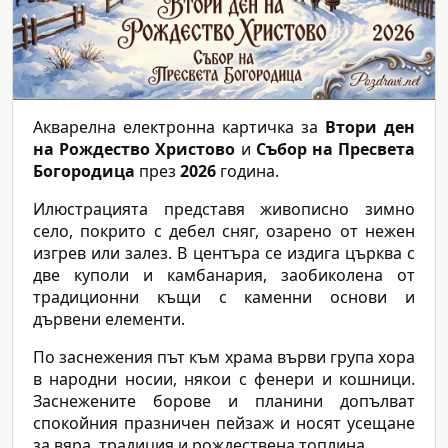
Акварелна електронна картичка за
Втори ден
на Рождество Христово
и
Събор на Пресвета
Богородица
през
2026
година.
Илюстрацията представя живописно зимно
село, покрито с дебел сняг, озарено от нежен
изгрев или залез. В центъра се издига църква с
две куполи и камбанария, заобиколена от
традиционни къщи с каменни основи и
дървени елементи.
По заснежения път към храма върви група хора
в народни носии, някои с фенери и кошници.
Заснежените борове и планини допълват
спокойния празничен пейзаж и носят усещане
за вяра, традиция и рождествена топлина.