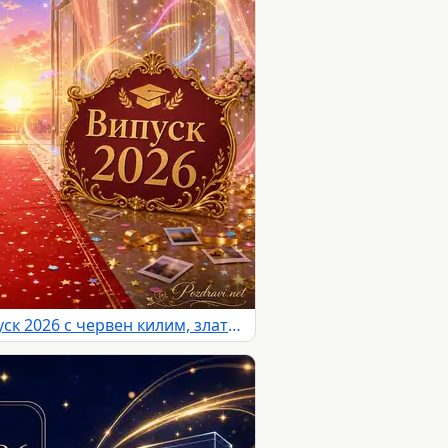
Тържествена сцена за Випуск 2026 с червен килим, златна украса и залез