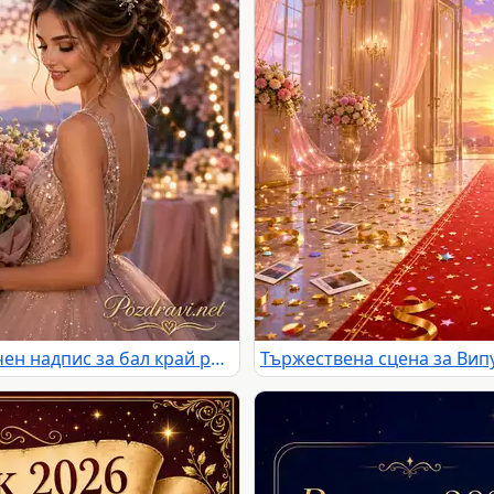
Абитуриентка с букет и празничен надпис за бал край романтичен залез