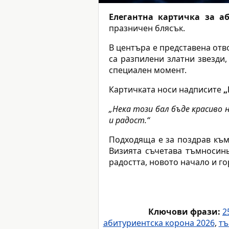
Елегантна картичка за а
празничен блясък.
В центъра е представена отв
са разпилени златни звезди
специален момент.
Картичката носи надписите
„
„Нека този бал бъде красиво 
и радост.“
Подходяща е за поздрав към
Визията съчетава тъмносинь
радостта, новото начало и г
Ключови фрази:
2
абитуриентска корона 2026
,
тъ