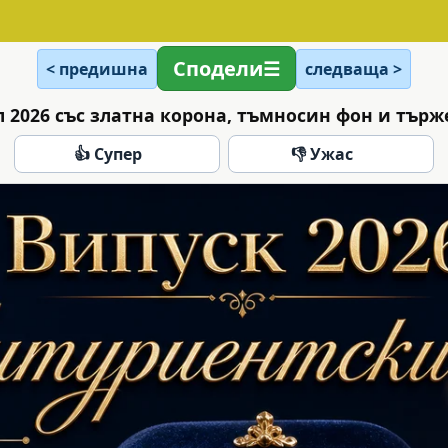
Сподели
< предишна
следваща >
 2026 със златна корона, тъмносин фон и тър
👍 Супер
👎 Ужас