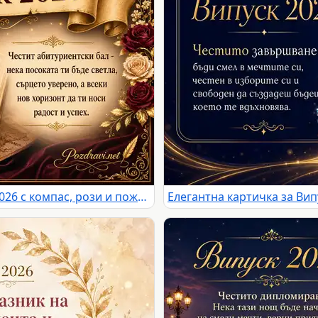
Елегантна картичка за Випуск 2026 с компас, рози и пожелание за абитуриентски бал