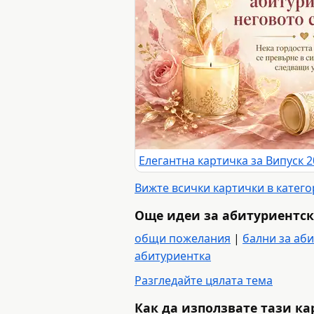
Вижте всички картички в катег
Още идеи за абитуриентск
общи пожелания
|
бални за аб
абитуриентка
Разгледайте цялата тема
Как да използвате тази к