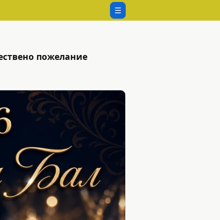
☰
жествено пожелание