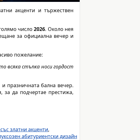
атни акценти и тържествен
 голямо число
2026
. Около нея
сещане за официална вечер и
расиво пожелание:
йто всяка стъпка носи гордост
 и празничната бална вечер.
, за да подчертае престижа,
 със златни акценти
,
луксозен абитуриентски дизайн