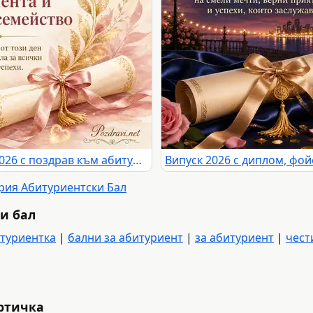
Елегантна картичка за Випуск 2026 с поздрав към абитуриента и неговото семейство
ория Абитуриентски Бал
и бал
итуриентка
|
бални за абитуриент
|
за абитуриент
|
чест
артичка