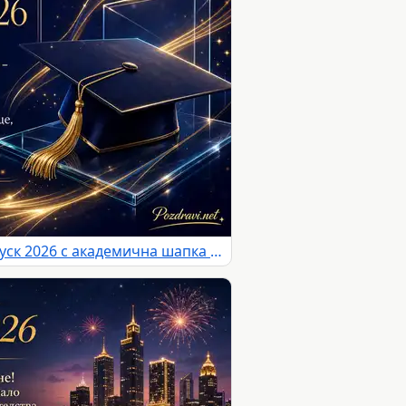
Елегантна картичка за Випуск 2026 с академична шапка и вдъхновяващо послание