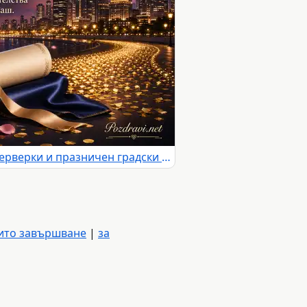
Випуск 2026 с диплом, фойерверки и празничен градски силует
ито завършване
|
за