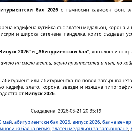
битуриентски бал 2026
с тъмносин кадифен фон, зл
орена кадифена кутийка със златен медальон, корона и
, искри и широка сатенена панделка, които създават у
Випуск 2026“
и
„Абитуриентски Бал“
, допълнени от к
начало на смели мечти, верни приятелства и път, по ко
 абитуриент или абитуриентка по повод завършването
о кадифе, злато, корона, звезди и изящна типография
ордостта от
Випуск 2026
.
Създадена: 2026-05-21 20:35:19
5 май
,
абитуриентски бал 2026
,
випуск 2026
,
бална вечер
мносиня бална визия
,
златен медальон за завършване
,