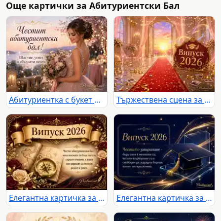
Още картички за Абитуриентски Бал
Абитуриентка с букет и празничен надпис за бал край романтичен залез
Тържествена сцена за Випуск 2026 с червен килим, златна украса и залез
Елегантна картичка за Випуск 2026 с компас, рози и пожелание за абитуриентски бал
Елегантна картичка за Випуск 2026 с академична шапка и вдъхновяващо послание