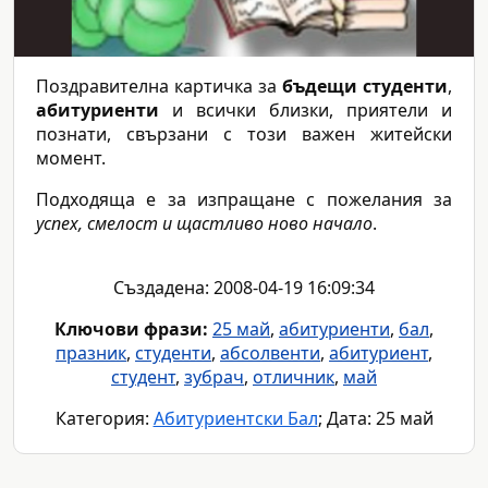
Поздравителна картичка за
бъдещи студенти
,
абитуриенти
и всички близки, приятели и
познати, свързани с този важен житейски
момент.
Подходяща е за изпращане с пожелания за
успех, смелост и щастливо ново начало
.
Създадена: 2008-04-19 16:09:34
Ключови фрази:
25 май
,
абитуриенти
,
бал
,
празник
,
студенти
,
абсолвенти
,
абитуриент
,
студент
,
зубрач
,
отличник
,
май
Категория:
Абитуриентски Бал
; Дата: 25 май