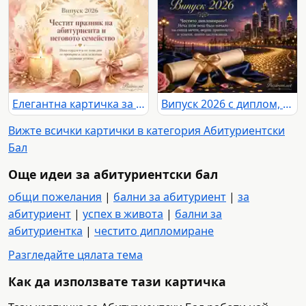
Елегантна картичка за Випуск 2026 с поздрав към абитуриента и неговото семейство
Випуск 2026 с диплом, фойерверки и празничен градски силует
Вижте всички картички в категория Абитуриентски
Бал
Още идеи за абитуриентски бал
общи пожелания
|
бални за абитуриент
|
за
абитуриент
|
успех в живота
|
бални за
абитуриентка
|
честито дипломиране
Разгледайте цялата тема
Как да използвате тази картичка