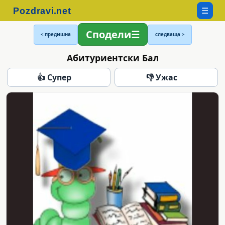
☰
Сподели
< предишна
следваща >
Абитуриентски Бал
👍 Супер
👎 Ужас