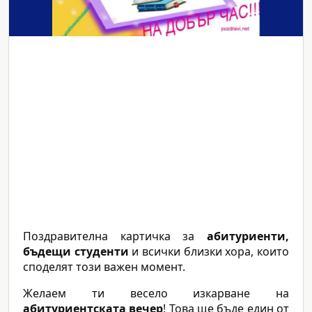
Поздравителна картичка за
абитуриенти,
бъдещи студенти
и всички близки хора, които
споделят този важен момент.
Желаем ти весело изкарване на
абитуриентската вечер
! Това ще бъде един от