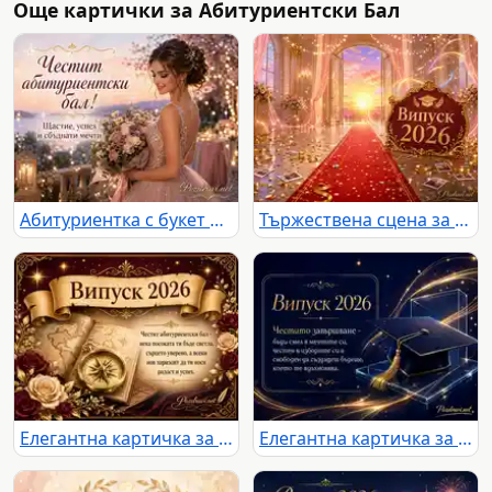
Още картички за Абитуриентски Бал
Абитуриентка с букет и празничен надпис за бал край романтичен залез
Тържествена сцена за Випуск 2026 с червен килим, златна украса и залез
Елегантна картичка за Випуск 2026 с компас, рози и пожелание за абитуриентски бал
Елегантна картичка за Випуск 2026 с академична шапка и вдъхновяващо послание