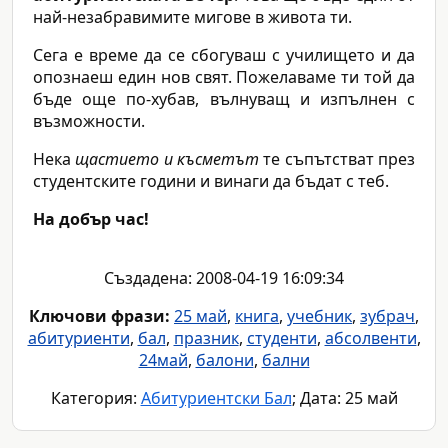
най-незабравимите мигове в живота ти.
Сега е време да се сбогуваш с училището и да
опознаеш един нов свят. Пожелаваме ти той да
бъде още по-хубав, вълнуващ и изпълнен с
възможности.
Нека
щастието и късметът
те съпътстват през
студентските години и винаги да бъдат с теб.
На добър час!
Създадена: 2008-04-19 16:09:34
Ключови фрази:
25 май
,
книга
,
учебник
,
зубрач
,
абитуриенти
,
бал
,
празник
,
студенти
,
абсолвенти
,
24май
,
балони
,
бални
Категория:
Абитуриентски Бал
; Дата: 25 май