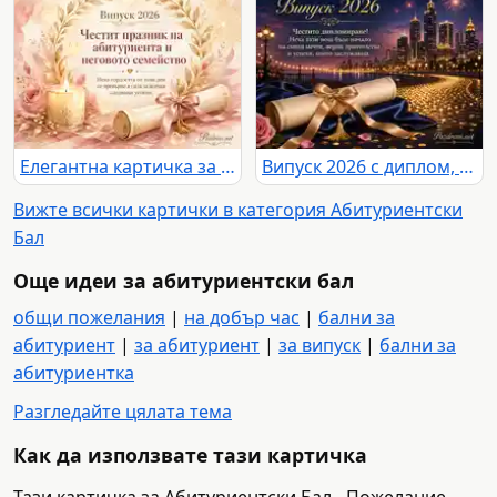
Елегантна картичка за Випуск 2026 с поздрав към абитуриента и неговото семейство
Випуск 2026 с диплом, фойерверки и празничен градски силует
Вижте всички картички в категория Абитуриентски
Бал
Още идеи за абитуриентски бал
общи пожелания
|
на добър час
|
бални за
абитуриент
|
за абитуриент
|
за випуск
|
бални за
абитуриентка
Разгледайте цялата тема
Как да използвате тази картичка