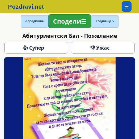
☰
Сподели
< предишна
следваща >
Абитуриентски Бал - Пожелание
👍 Супер
👎 Ужас