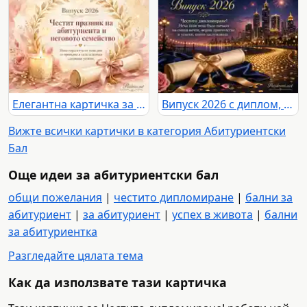
Елегантна картичка за Випуск 2026 с поздрав към абитуриента и неговото семейство
Випуск 2026 с диплом, фойерверки и празничен градски силует
Вижте всички картички в категория Абитуриентски
Бал
Още идеи за абитуриентски бал
общи пожелания
|
честито дипломиране
|
бални за
абитуриент
|
за абитуриент
|
успех в живота
|
бални
за абитуриентка
Разгледайте цялата тема
Как да използвате тази картичка