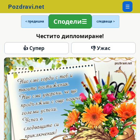
☰
Сподели
< предишна
следваща >
Честито дипломиране!
👍 Супер
👎 Ужас