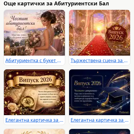
Още картички за Абитуриентски Бал
Абитуриентка с букет и празничен надпис за бал край романтичен залез
Тържествена сцена за Випуск 2026 с червен килим, златна украса и залез
Елегантна картичка за Випуск 2026 с компас, рози и пожелание за абитуриентски бал
Елегантна картичка за Випуск 2026 с академична шапка и вдъхновяващо послание