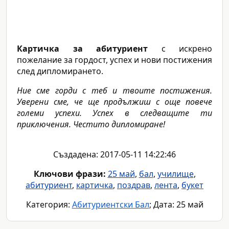
Картичка за абитуриент
с искрено
пожелание за гордост, успех и нови постижения
след дипломирането.
Ние сме горди с теб и твоите постижения.
Уверени сме, че ще продължиш с още повече
големи успехи. Успех в следващите ти
приключения. Честито дипломиране!
Създадена: 2017-05-11 14:22:46
Ключови фрази:
25 май
,
бал
,
училище
,
абитуриент
,
картичка
,
поздрав
,
лента
,
букет
Категория:
Абитуриентски Бал
; Дата: 25 май