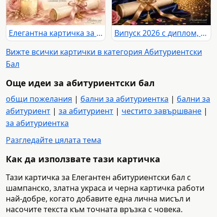
Елегантна картичка за Випуск 2026 с поздрав към абитуриента и неговото семейство
Випуск 2026 с диплом, фойерверки и празничен градски силует
Вижте всички картички в категория Абитуриентски
Бал
Още идеи за абитуриентски бал
общи пожелания
|
бални за абитуриентка
|
бални за
абитуриент
|
за абитуриент
|
честито завършване
|
за абитуриентка
Разгледайте цялата тема
Как да използвате тази картичка
Тази картичка за Елегантен абитуриентски бал с
шампанско, златна украса и черна картичка работи
най-добре, когато добавите една лична мисъл и
насочите текста към точната връзка с човека.