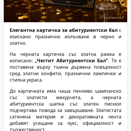
Елегантна картичка за абитуриентски бал
с
изискано празнично излъчване в черно и
златно.
На черната картичка със златна рамка е
изписано:
„Честит Абитуриентски Бал“
. Тя е
поставена върху тъмна дървена повърхност
сред златни конфети, празнични лампички и
стилна украса.
До картичката има чаша пенливо шампанско
със златисти мехурчета, а черната
абитуриентска шапка със златен пискюл
подчертава повода за завършване. Златистата
сатенена материя и декоративната лента
добавят усещане за лукс, официалност и
тържественост.