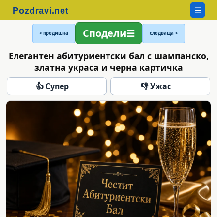
☰
Сподели
< предишна
следваща >
Елегантен абитуриентски бал с шампанско,
златна украса и черна картичка
👍 Супер
👎 Ужас