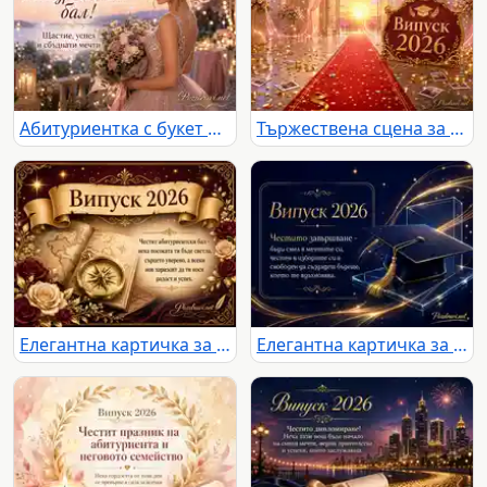
Абитуриентка с букет и празничен надпис за бал край романтичен залез
Тържествена сцена за Випуск 2026 с червен килим, златна украса и залез
Елегантна картичка за Випуск 2026 с компас, рози и пожелание за абитуриентски бал
Елегантна картичка за Випуск 2026 с академична шапка и вдъхновяващо послание