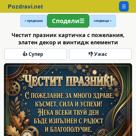
☰
Сподели
< предишна
следваща >
Честит празник картичка с пожелания,
златен декор и винтидж елементи
👍 Супер
👎 Ужас