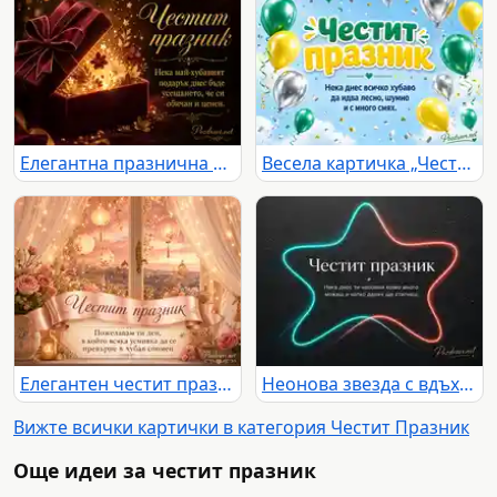
Елегантна празнична картичка с бордо подарък, златна светлина и послание за обич и ценност
Весела картичка „Честит празник“ с балони, конфети и пожелание за смях
Елегантен честит празник с рози, фенери и нежно пожелание край прозорец
Неонова звезда с вдъхновяващ надпис за честит празник
Вижте всички картички в категория Честит Празник
Още идеи за честит празник