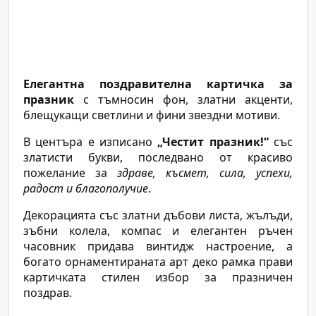
Елегантна поздравителна картичка за
празник
с тъмносин фон, златни акценти,
блещукащи светлини и фини звездни мотиви.
В центъра е изписано
„Честит празник!“
със
златисти букви, последвано от красиво
пожелание за
здраве, късмет, сила, успехи,
радост и благополучие
.
Декорацията със златни дъбови листа, жълъди,
зъбни колела, компас и елегантен ръчен
часовник придава винтидж настроение, а
богато орнаментираната арт деко рамка прави
картичката стилен избор за празничен
поздрав.