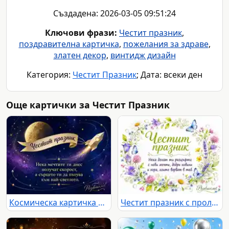
Създадена: 2026-03-05 09:51:24
Ключови фрази:
Честит празник
,
поздравителна картичка
,
пожелания за здраве
,
златен декор
,
винтидж дизайн
Категория:
Честит Празник
; Дата: всеки ден
Още картички за Честит Празник
Космическа картичка с ракета, луна и празничен текст за мечти към светлото
Честит празник с пролетни цветя, пеперуди и топъл надпис