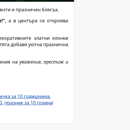
енти и празничен блясък.
!“
, а в центъра се откроява
екоративните златни клонки
етята добавя уютна празнична
оение на
уважение, престиж и
ичка за 10 годишнина
,
0
,
празник за 10 години