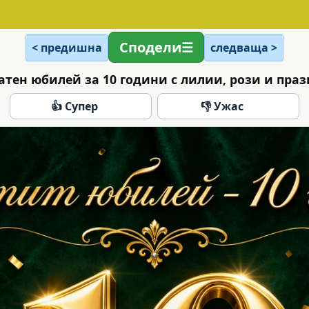
Сподели
< предишна
следваща >
атен юбилей за 10 години с лилии, рози и пра
👍 Супер
👎 Ужас