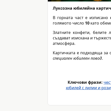
Луксозна юбилейна картич
В горната част е изписано
голямото число
10
като обем
Златните конфети, белите 
създават изискана и тържест
атмосфера.
Картичката е подходяща за 
специален юбилеен повод
.
Ключови фрази:
чес
юбилей с лилии и рози