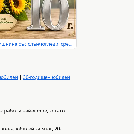
Картичка за 10 години годишнина със слънчогледи, сребърна цифра 10 и празнични надписи
 юбилей
|
30-годишен юбилей
ък работи най-добре, когато
 жена, юбилей за мъж, 20-