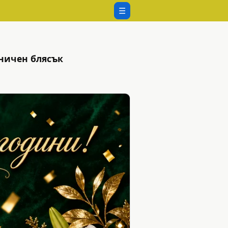
☰
зничен блясък