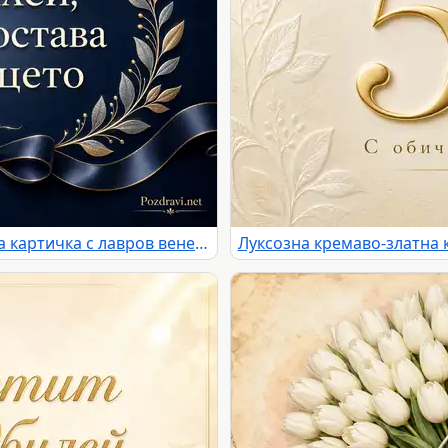
Елегантна тъмносиня юбилейна картичка с лавров венец и сатенена лента
Луксозна кремаво-златна 