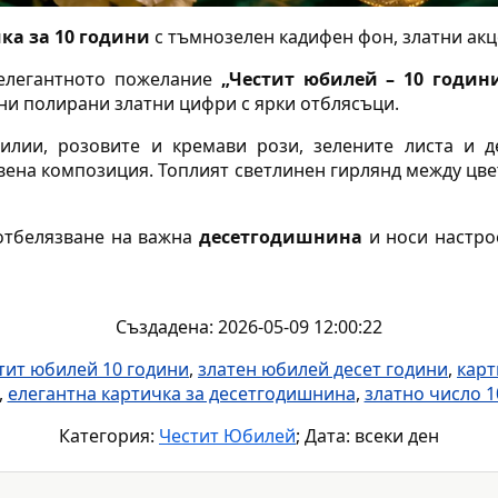
ка за 10 години
с тъмнозелен кадифен фон, златни акц
 елегантното пожелание
„Честит юбилей – 10 години
ни полирани златни цифри с ярки отблясъци.
лилии, розовите и кремави рози, зелените листа и д
вена композиция. Топлият светлинен гирлянд между цв
отбелязване на важна
десетгодишнина
и носи настр
Създадена: 2026-05-09 12:00:22
тит юбилей 10 години
,
златен юбилей десет години
,
карт
,
елегантна картичка за десетгодишнина
,
златно число 1
Категория:
Честит Юбилей
; Дата: всеки ден