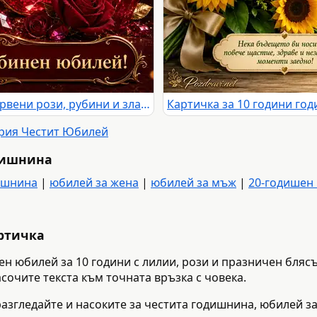
Рубинен юбилей 40 години с червени рози, рубини и златен надпис
ория Честит Юбилей
дишнина
ишнина
|
юбилей за жена
|
юбилей за мъж
|
20-годишен
артичка
тен юбилей за 10 години с лилии, рози и празничен бляс
сочите текста към точната връзка с човека.
разгледайте и насоките за честита годишнина, юбилей за