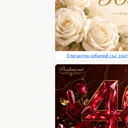
Елегантен юбилей със злат