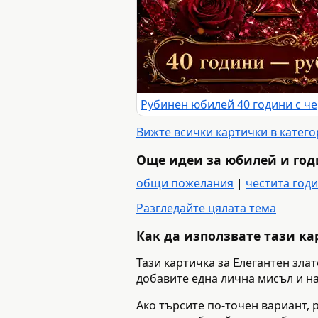
Вижте всички картички в катег
Още идеи за юбилей и го
общи пожелания
|
честита год
Разгледайте цялата тема
Как да използвате тази к
Тази картичка за Елегантен зла
добавите една лична мисъл и на
Ако търсите по-точен вариант, 