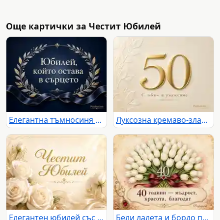
Още картички за Честит Юбилей
Елегантна тъмносиня юбилейна картичка с лавров венец и сатенена лента
Луксозна кремаво-златна картичка за 50-годишен юбилей
Елегантен юбилей със златен надпис и бели рози
Бели лалета и бордо панделка за елегантен юбилей 40 години