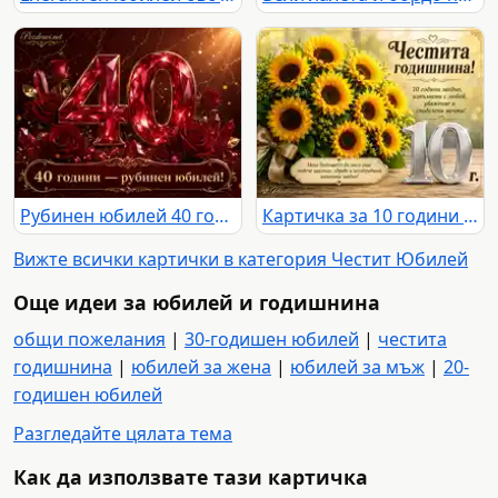
Рубинен юбилей 40 години с червени рози, рубини и златен надпис
Картичка за 10 години годишнина със слънчогледи, сребърна цифра 10 и празнични надписи
Вижте всички картички в категория Честит Юбилей
Още идеи за юбилей и годишнина
общи пожелания
|
30-годишен юбилей
|
честита
годишнина
|
юбилей за жена
|
юбилей за мъж
|
20-
годишен юбилей
Разгледайте цялата тема
Как да използвате тази картичка