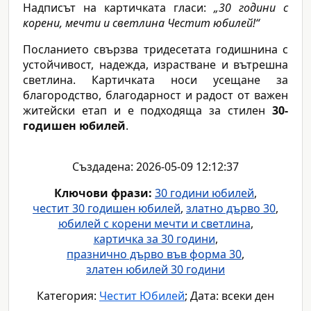
Надписът на картичката гласи:
„30 години с
корени, мечти и светлина Честит юбилей!“
Посланието свързва тридесетата годишнина с
устойчивост, надежда, израстване и вътрешна
светлина. Картичката носи усещане за
благородство, благодарност и радост от важен
житейски етап и е подходяща за стилен
30-
годишен юбилей
.
Създадена: 2026-05-09 12:12:37
Ключови фрази:
30 години юбилей
,
честит 30 годишен юбилей
,
златно дърво 30
,
юбилей с корени мечти и светлина
,
картичка за 30 години
,
празнично дърво във форма 30
,
златен юбилей 30 години
Категория:
Честит Юбилей
; Дата: всеки ден