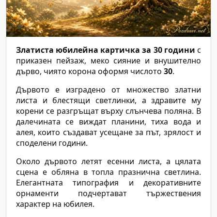
Златиста юбилейна картичка за 30 години
с
приказен пейзаж, меко сияние и внушително
дърво, чиято корона оформя числото
30
.
Дървото е изградено от множество златни
листа и блестящи светлинки, а здравите му
корени се разгръщат върху слънчева поляна. В
далечината се виждат планини, тиха вода и
алея, които създават усещане за път, зрялост и
споделени години.
Около дървото летят есенни листа, а цялата
сцена е обляна в топла празнична светлина.
Елегантната типография и декоративните
орнаменти подчертават тържествения
характер на юбилея.