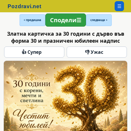
☰
Сподели
< предишна
следваща >
Златна картичка за 30 години с дърво във
форма 30 и празничен юбилеен надпис
👍 Супер
👎 Ужас