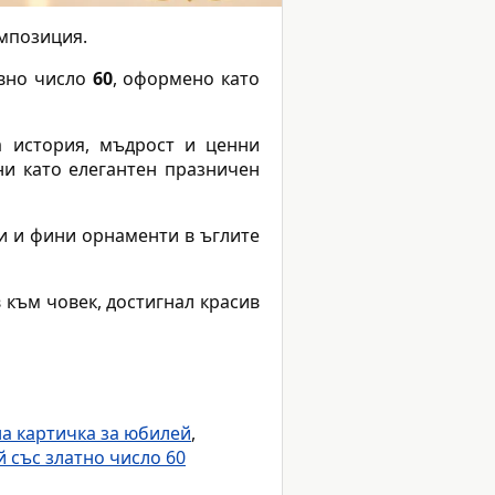
мпозиция.
ивно число
60
, оформено като
а история, мъдрост и ценни
ни като елегантен празничен
ки и фини орнаменти в ъглите
 към човек, достигнал красив
на картичка за юбилей
,
 със златно число 60