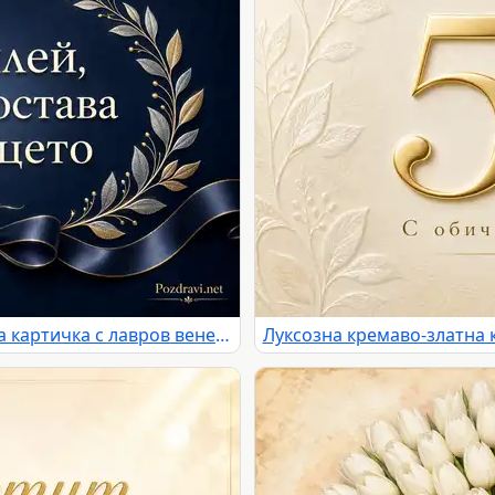
Елегантна тъмносиня юбилейна картичка с лавров венец и сатенена лента
Луксозна кремаво-златна 