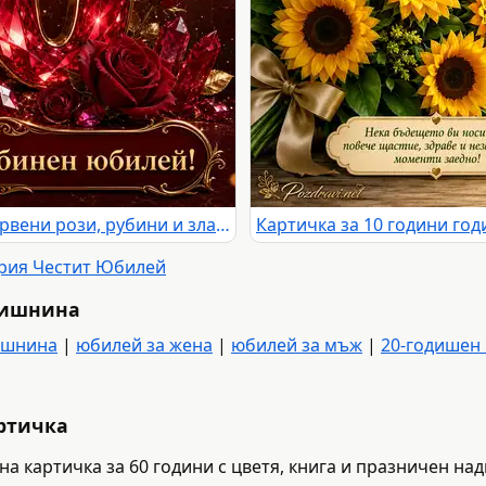
Рубинен юбилей 40 години с червени рози, рубини и златен надпис
ория Честит Юбилей
дишнина
ишнина
|
юбилей за жена
|
юбилей за мъж
|
20-годишен
артичка
на картичка за 60 години с цветя, книга и празничен на