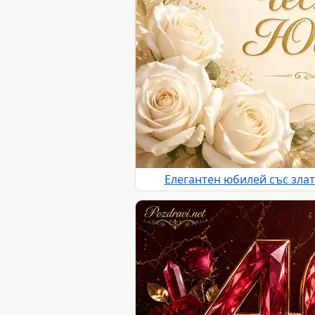
Елегантен юбилей със злат