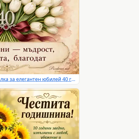
Бели лалета и бордо панделка за елегантен юбилей 40 години