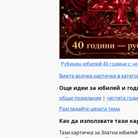
Вижте всички картички в катег
Още идеи за юбилей и го
общи пожелания
|
честита год
Разгледайте цялата тема
Как да използвате тази к
Тази картичка за Златна юбилей