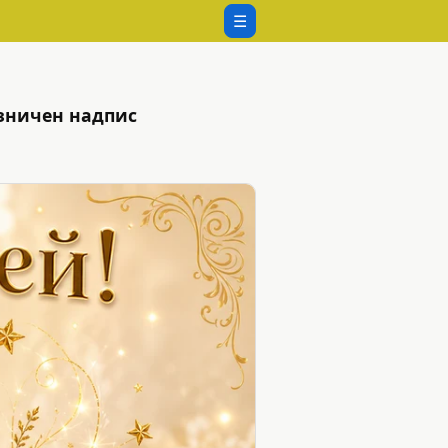
☰
азничен надпис