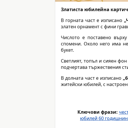
Златиста юбилейна картич
В горната част е изписано
„
златен орнамент с фини грав
Числото е поставено върху
спомени. Около него има не
букет.
Светлият, топъл и сияен фон
подчертава тържествения сти
В долната част е изписано
„
житейски юбилей, с настрое
Ключови фрази:
чес
юбилей 60 годишнин