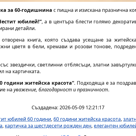
ка за 60-годишнина
с пищна и изискана празнична ко
Честит юбилей!“
, а в центъра блести голямо декорат
ирани детайли.
 отворена книга, която създава усещане за житейск
жни цветя в бели, кремави и розови тонове, подреде
 със звездички, светлинни отблясъци, златни завъртул
л на картичката.
60 години житейска красота“
. Подходяща е за поздрав
ние на
уважение, благодарност и празничност
.
Създадена: 2026-05-09 12:21:17
тит юбилей 60 години
,
60 години житейска красота
,
злат
а
,
картичка за шестдесети рожден ден
,
елегантен юбилей