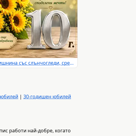
Картичка за 10 години годишнина със слънчогледи, сребърна цифра 10 и празнични надписи
 юбилей
|
30-годишен юбилей
дпис работи най-добре, когато