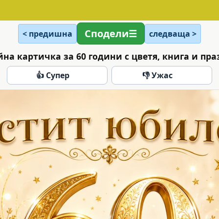
Сподели
< предишна
следваща >
на картичка за 60 години с цветя, книга и пр
👍 Супер
👎 Ужас