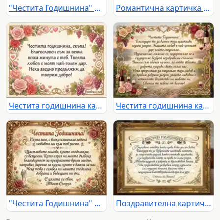
"Честита Годишнина" картичка с рози и благодарствено послание за любов и споделени моменти.
Романтична картичка "Честита Годишнина" с цветя, арка и сърдечно послание на фона на живописен пейзаж.
Честита годишнина картичка с романтично послание, рози, грозде и брачни халки. Израз на любов и благословия.
Честита годишнина картичка с рози, вино и сърдечно послание за любов и щастие.
"Честита Годишнина" картичка: романтично послание от съпруг с рози и халки.
Поздравителна картичка за годишнина със сърдечно послание в златна рамка.