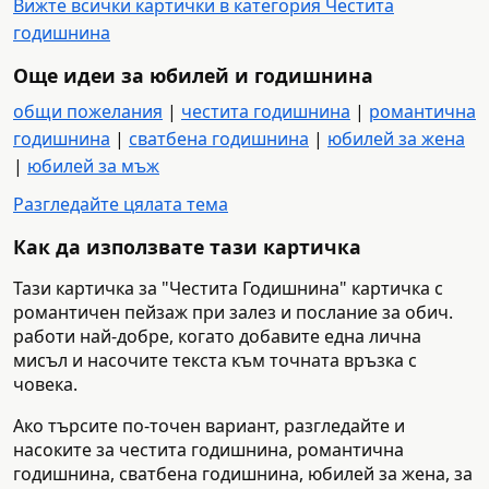
Вижте всички картички в категория Честита
годишнина
Още идеи за юбилей и годишнина
общи пожелания
|
честита годишнина
|
романтична
годишнина
|
сватбена годишнина
|
юбилей за жена
|
юбилей за мъж
Разгледайте цялата тема
Как да използвате тази картичка
Тази картичка за "Честита Годишнина" картичка с
романтичен пейзаж при залез и послание за обич.
работи най-добре, когато добавите една лична
мисъл и насочите текста към точната връзка с
човека.
Ако търсите по-точен вариант, разгледайте и
насоките за честита годишнина, романтична
годишнина, сватбена годишнина, юбилей за жена, за