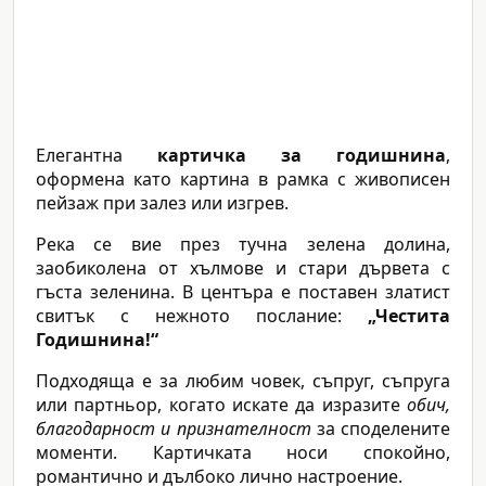
Елегантна
картичка за годишнина
,
оформена като картина в рамка с живописен
пейзаж при залез или изгрев.
Река се вие през тучна зелена долина,
заобиколена от хълмове и стари дървета с
гъста зеленина. В центъра е поставен златист
свитък с нежното послание:
„Честита
Годишнина!“
Подходяща е за любим човек, съпруг, съпруга
или партньор, когато искате да изразите
обич,
благодарност и признателност
за споделените
моменти. Картичката носи спокойно,
романтично и дълбоко лично настроение.