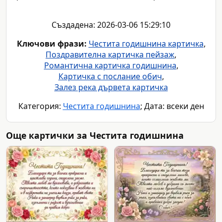
Създадена: 2026-03-06 15:29:10
Ключови фрази:
Честита годишнина картичка
,
Поздравителна картичка пейзаж
,
Романтична картичка годишнина
,
Картичка с послание обич
,
Залез река дървета картичка
Категория:
Честита годишнина
; Дата: всеки ден
Още картички за Честита годишнина