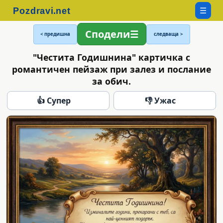
☰
Сподели
< предишна
следваща >
"Честита Годишнина" картичка с
романтичен пейзаж при залез и послание
за обич.
👍 Супер
👎 Ужас