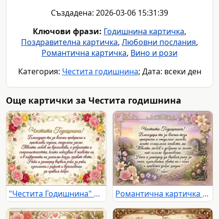
Създадена: 2026-03-06 15:31:39
Ключови фрази:
Годишнина картичка
,
Поздравителна картичка
,
Любовни послания
,
Романтична картичка
,
Вино и рози
Категория:
Честита годишнина
; Дата: всеки ден
Още картички за Честита годишнина
"Честита Годишнина" картичка с рози и благодарствено послание за любов и споделени моменти.
Романтична картичка "Честита Годишнина" с цветя, арка и сърдечно послание на фона на живописен пейзаж.