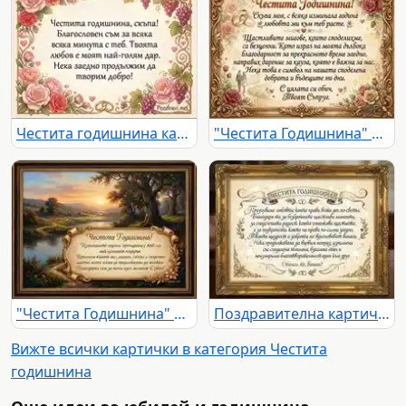
Честита годишнина картичка с романтично послание, рози, грозде и брачни халки. Израз на любов и благословия.
"Честита Годишнина" картичка: романтично послание от съпруг с рози и халки.
"Честита Годишнина" картичка с романтичен пейзаж при залез и послание за обич.
Поздравителна картичка за годишнина със сърдечно послание в златна рамка.
Вижте всички картички в категория Честита
годишнина