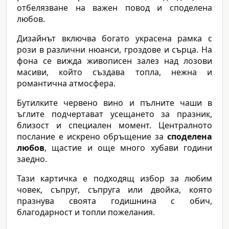
отбелязване на важен повод и споделена
любов.
Дизайнът включва богато украсена рамка с
рози в различни нюанси, гроздове и сърца. На
фона се вижда живописен залез над лозови
масиви, който създава топла, нежна и
романтична атмосфера.
Бутилките червено вино и пълните чаши в
ъглите подчертават усещането за празник,
близост и специален момент. Централното
послание е искрено обръщение за
споделена
любов
, щастие и още много хубави години
заедно.
Тази картичка е подходящ избор за любим
човек, съпруг, съпруга или двойка, която
празнува своята годишнина с обич,
благодарност и топли пожелания.