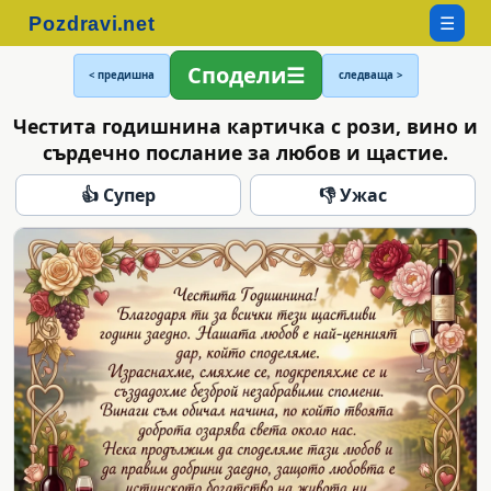
☰
Сподели
< предишна
следваща >
Честита годишнина картичка с рози, вино и
сърдечно послание за любов и щастие.
👍 Супер
👎 Ужас