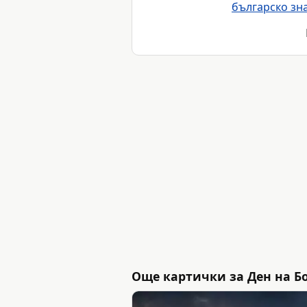
българско зн
Още картички за Ден на Бо