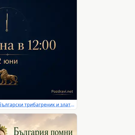
Тишина в 12:00 на 2 юни с български трибагреник и златен лъв