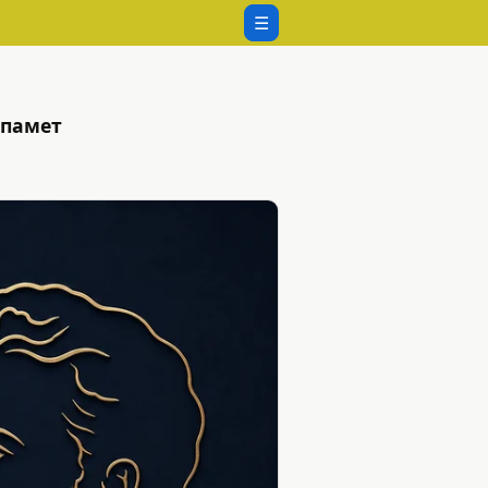
☰
 памет