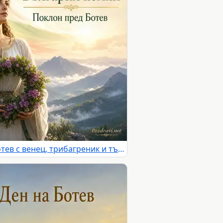
България помни Христо Ботев с венец, трибагреник и тържествен планински пейзаж