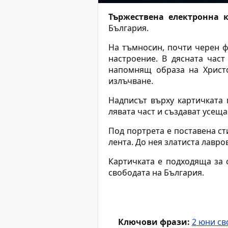
Тържествена електронна 
България.
На тъмносин, почти черен ф
настроение. В дясната част
напомнящ образа на Христо
излъчване.
Надписът върху картичката 
лявата част и създават усещ
Под портрета е поставена ст
лента. До нея златиста лавр
Картичката е подходяща за 
свободата на България.
Ключови фрази:
2 юни св