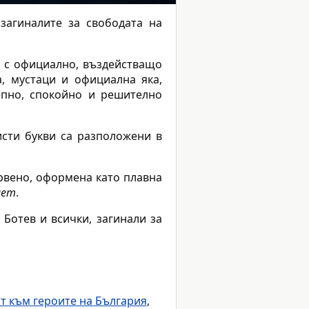
загиналите за свободата на
я с официално, въздействащо
а, мустаци и официална яка,
епно, спокойно и решително
исти букви са разположени в
ервено, оформена като плавна
мет
.
Ботев и всички, загинали за
т към героите на България
,