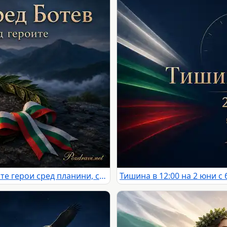
Поклон пред Ботев и българските герои сред планини, свещ и лавров венец