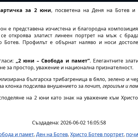
картичка за 2 юни
, посветена на Деня на Ботев и 
он е представена изчистена и благородна композици
 се откроява златист линеен портрет на мъж с брад
 Ботев. Профилът е обърнат наляво и носи достол
гласи:
„2 юни – Свобода и памет“
. Елегантните злат
ане за простор, уважение и национална признателност.
илизирана българска трибагреница в бяло, зелено и ч
ова клонка подсилва внушението за
почит, героизъм и па
споделяне на 2 юни като знак на уважение към Христо 
Създадена: 2026-06-02 16:05:58
обода и памет
,
Ден на Ботев
,
Христо Ботев портрет
,
почи