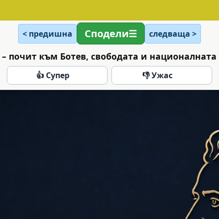
Сподели
< предишна
следваща >
 – почит към Ботев, свободата и националната
👍 Супер
👎 Ужас