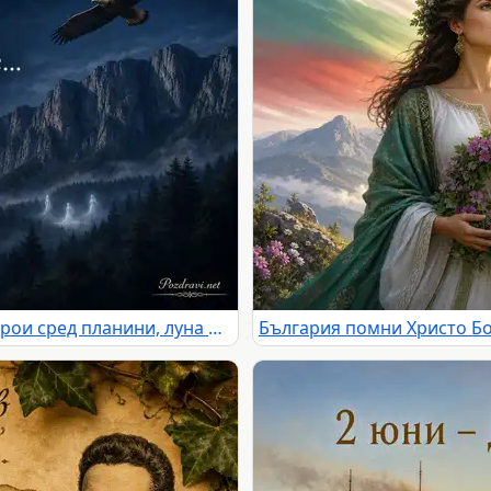
Нощна почит към падналите герои сред планини, луна и орел