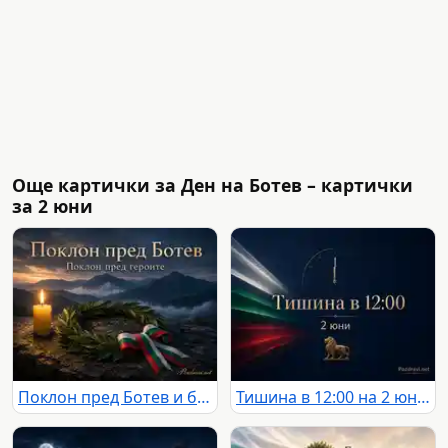
Още картички за Ден на Ботев – картички
за 2 юни
Поклон пред Ботев и българските герои сред планини, свещ и лавров венец
Тишина в 12:00 на 2 юни с български трибагреник и златен лъв