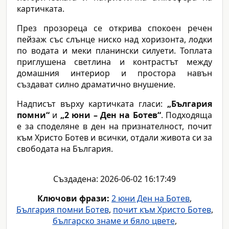
картичката.
През прозореца се открива спокоен речен
пейзаж със слънце ниско над хоризонта, лодки
по водата и меки планински силуети. Топлата
приглушена светлина и контрастът между
домашния интериор и простора навън
създават силно драматично внушение.
Надписът върху картичката гласи:
„България
помни“
и
„2 юни – Ден на Ботев“
. Подходяща
е за споделяне в ден на признателност, почит
към Христо Ботев и всички, отдали живота си за
свободата на България.
Създадена: 2026-06-02 16:17:49
Ключови фрази:
2 юни Ден на Ботев
,
България помни Ботев
,
почит към Христо Ботев
,
българско знаме и бяло цвете
,