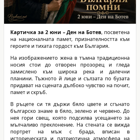
Картичка за 2 юни – Ден на Ботев
, посветена
на националната памет, признателността към
героите и тихата гордост към България.
На изображението жена в тъмна традиционна
носия стои до отворен прозорец и гледа
замислено към широка река и далечни
планини. Тъжното й лице и сълзата по бузата
придават на сцената дълбоко чувство на почит,
памет и скръб.
В ръцете си тя държи бяло цвете и сгънато
българско знаме в бяло, зелено и червено. До
нея гори свещ, която подсилва усещането за
мълчаливо преклонение. На стената се вижда
портрет на мъж с брада, вписан в
историческата и патриотична атмосфера на