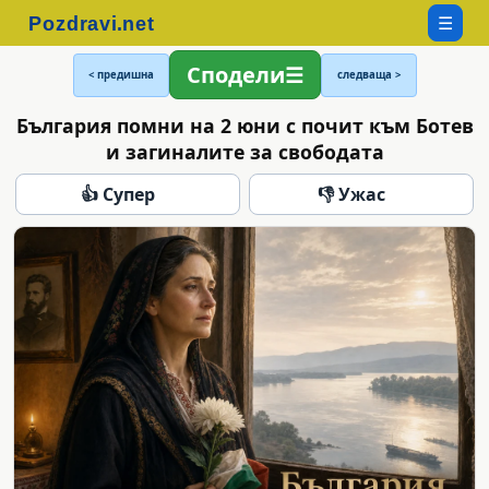
☰
Сподели
< предишна
следваща >
България помни на 2 юни с почит към Ботев
и загиналите за свободата
👍 Супер
👎 Ужас