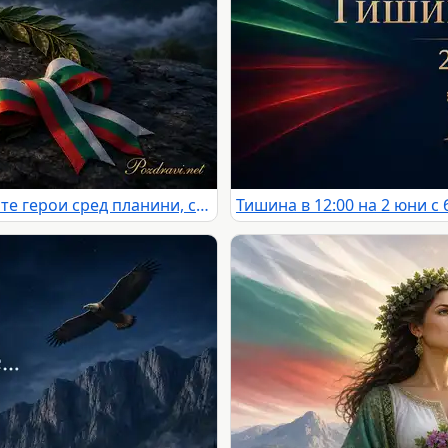
Поклон пред Ботев и българските герои сред планини, свещ и лавров венец