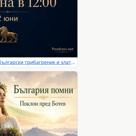
Тишина в 12:00 на 2 юни с български трибагреник и златен лъв