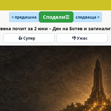
Сподели
< предишна
следваща >
вена почит за 2 юни – Ден на Ботев и загинали
👍 Супер
👎 Ужас