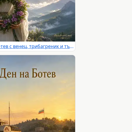
България помни Христо Ботев с венец, трибагреник и тържествен планински пейзаж