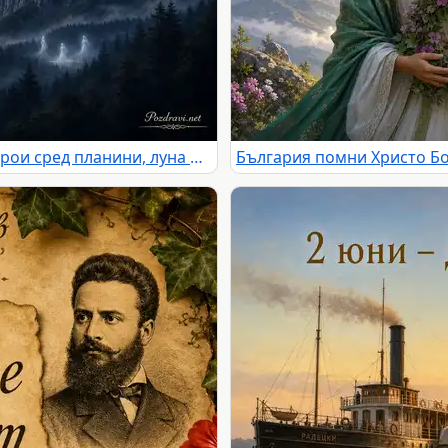
Нощна почит към падналите герои сред планини, луна и орел