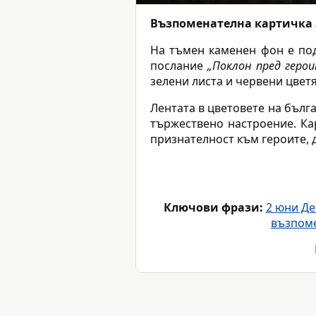
Възпоменателна картичка з
На тъмен каменен фон е по
послание
„Поклон пред геро
зелени листа и червени цветя
Лентата в цветовете на бълг
тържествено настроение. Ка
признателност към героите, 
Ключови фрази:
2 юни Де
възпоме