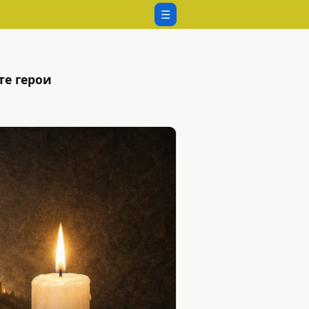
☰
те герои