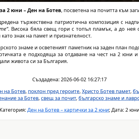
а 2 юни – Ден на Ботев
, посветена на почитта към заг
дредена тържествена патриотична композиция с надп
ите“
. Висока бяла свещ гори с топъл пламък, а до нея
 като знак на памет и признателност.
арското знаме и осветеният паметник на заден план под
ртичката е подходяща за отдаване на чест на 2 юни и
дали живота си за България.
Създадена: 2026-06-02 16:27:17
н на Ботев
,
поклон пред героите
,
Христо Ботев памет
,
бъ
нание за Ботев
,
свещ за почит
,
българско знаме и лавр
Категория:
Ден на Ботев – картички за 2 юни
; Дата: 2 юн