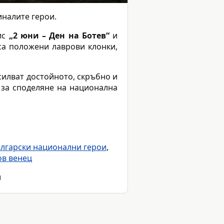
иналите герои.
ис
„2 юни – Ден на Ботев“
и
 са положени лаврови клонки,
силват достойното, скръбно и
 за споделяне на национална
лгарски национални герои
,
ов венец
и