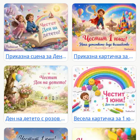
Приказна сцена за Деня на детето с две деца, книга, дъга, замък и надпис „Честит Ден на детето!“
Приказна картичка за 1 юни с дъга, вълшебен ключ и радостно детство
Ден на детето с розов велосипед, цветя, балони и играещи деца
Весела картичка за 1 юни с дъга, балони и усмихнато дете