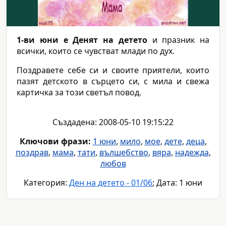
1-ви юни е Денят на детето
и празник на
всички, които се чувстват млади по дух.
Поздравете себе си и своите приятели, които
пазят детското в сърцето си, с мила и свежа
картичка за този светъл повод.
Създадена: 2008-05-10 19:15:22
Ключови фрази:
1 юни
,
мило
,
мое
,
дете
,
деца
,
поздрав
,
мама
,
тати
,
вълшебство
,
вяра
,
надежда
,
любов
Категория:
Ден на детето - 01/06
; Дата: 1 юни