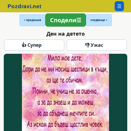
☰
Сподели
< предишна
следваща >
Ден на детето
👍 Супер
👎 Ужас