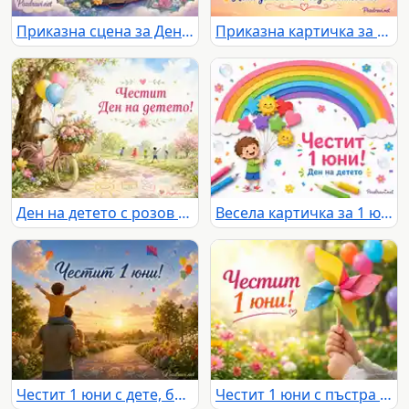
Приказна сцена за Деня на детето с две деца, книга, дъга, замък и надпис „Честит Ден на детето!“
Приказна картичка за 1 юни с дъга, вълшебен ключ и радостно детство
Ден на детето с розов велосипед, цветя, балони и играещи деца
Весела картичка за 1 юни с дъга, балони и усмихнато дете
Честит 1 юни с дете, баща, хвърчила и балони в слънчев парк
Честит 1 юни с пъстра въртележка, балони и цветна градина