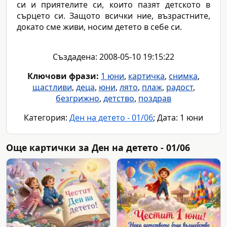
си и приятелите си, които пазят детското в
сърцето си. Защото всички ние, възрастните,
докато сме живи, носим детето в себе си.
Създадена: 2008-05-10 19:15:22
Ключови фрази:
1 юни
,
картичка
,
снимка
,
щастливи
,
деца
,
юни
,
лято
,
плаж
,
радост
,
безгрижно
,
детство
,
поздрав
Категория:
Ден на детето - 01/06
; Дата: 1 юни
Още картички за Ден на детето - 01/06