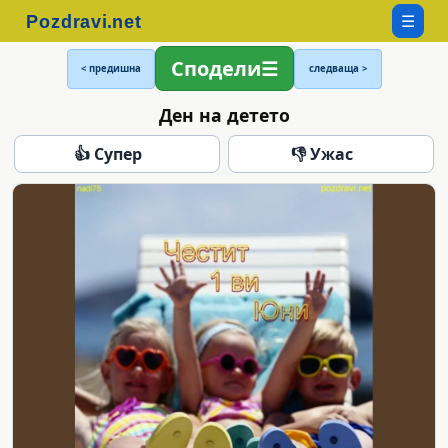
☰
Сподели
< предишна
следваща >
Ден на детето
👍 Супер
👎 Ужас