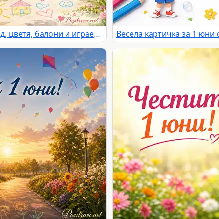
Ден на детето с розов велосипед, цветя, балони и играещи деца
Весела картичка за 1 юни 