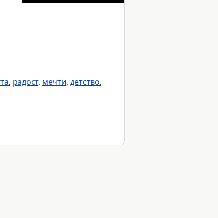
та
,
радост
,
мечти
,
детство
,