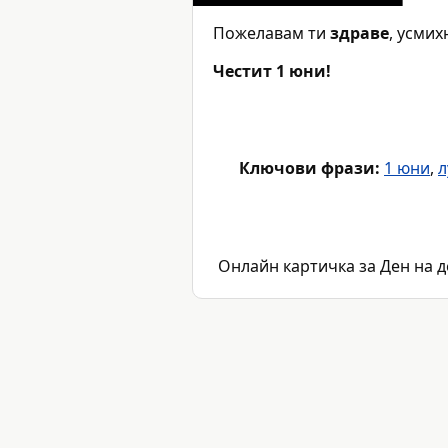
Пожелавам ти
здраве
, усмих
Честит 1 юни!
Ключови фрази:
1 юни
,
л
Онлайн картичка за Ден на де