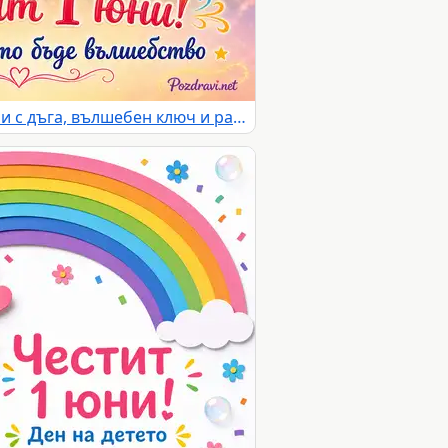
Приказна картичка за 1 юни с дъга, вълшебен ключ и радостно детство