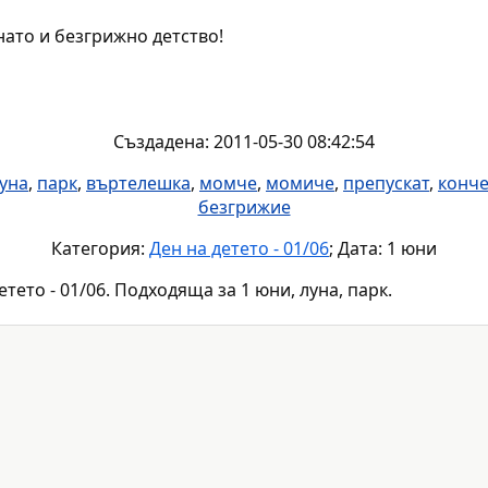
нато и безгрижно детство!
Създадена: 2011-05-30 08:42:54
уна
,
парк
,
въртелешка
,
момче
,
момиче
,
препускат
,
конче
безгрижие
Категория:
Ден на детето - 01/06
; Дата: 1 юни
тето - 01/06. Подходяща за 1 юни, луна, парк.