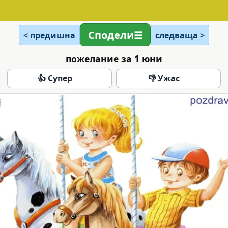
Сподели
< предишна
следваща >
пожелание за 1 юни
👍 Супер
👎 Ужас