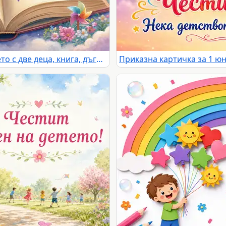
Приказна сцена за Деня на детето с две деца, книга, дъга, замък и надпис „Честит Ден на детето!“